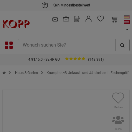
Kein Mindestbestellwert
4.91
/ 5.0 - SEHR GUT
(148.391)
Zur Startseite des Kopp Verlag Online-Shop
Haus & Garten
Krumpholz® Unkraut- und Jätekelle mit Eschengriff
Merken
Teilen