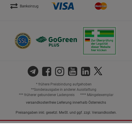
* frühere Preisbindung aufgehoben
**Sonderausgabe in anderer Ausstattung
*** früherer gebundener Ladenpreis
**** Mängelexemplar
versandkostenfreie Lieferung innerhalb Österreichs
Preisangaben inkl. gesetzl. MwSt. und ggf. zzgl.
Versandkosten.