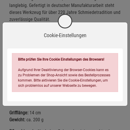
langlebig. Gefertigt in deutscher Manufakturarbeit steht
dieses Werkzeug für über 220 Jahre Schmiedetradition und
zuverlässige Qualität.
Ideal zum Jäten und gezielten Entfernen von Unkraut
Cookie-Einstellungen
Robuste, formstabile Klinge für kontrolliertes Arbeiten
Kompakte Bauform für präzise Einsätze im Beet
Bitte prüfen Sie Ihre Cookie Einstellungen des Browsers!
Griff aus hochwertigem Eschenholz mit angenehmer
Haptik
Aufgrund Ihrer Deaktivierung der Browser-Cookies kann es
zu Problemen der Shop-Ansicht sowie des Bestellprozesses
Leicht und handlich mit einem Gewicht von ca.
kommen. Bitte aktivieren Sie die Cookie-Einstellungen, um
200 Gramm
sich problemlos auf unserer Webseite zu bewegen.
Ein Werkzeug aus über 220 Jahren deutscher
Schmiedetradition
Grifflänge:
14 cm
Gewicht:
ca. 200 g