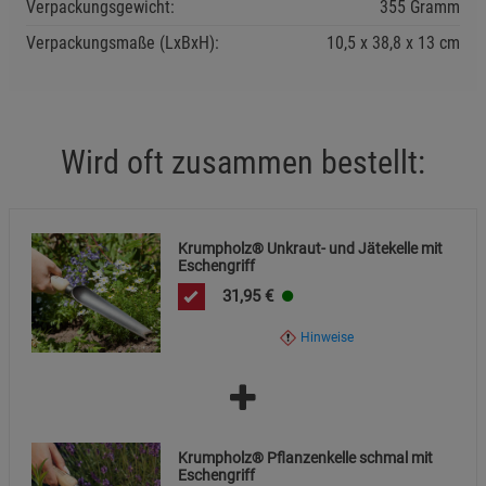
Cookie-Informationen
anzeigen
Verpackungsgewicht:
355 Gramm
Nicht als Hebel-, Schlag-, Stemm- oder Grabwerkzeug für
Verpackungsmaße (LxBxH):
10,5
38,8
13
cm
harte oder steinige Materialien verwenden.
Datenschutzerklärung
Impressum
Nach dem Gebrauch reinigen, trocknen und trocken
lagern.
Wird oft zusammen bestellt:
Krumpholz® Unkraut- und Jätekelle mit
Eschengriff
31,95
€
Hinweise
Krumpholz® Pflanzenkelle schmal mit
Eschengriff