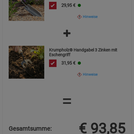
29,95
€
Hinweise
Krumpholz® Handgabel 3 Zinken mit
Eschengriff
31,95
€
Hinweise
=
€
93,85
Gesamtsumme: