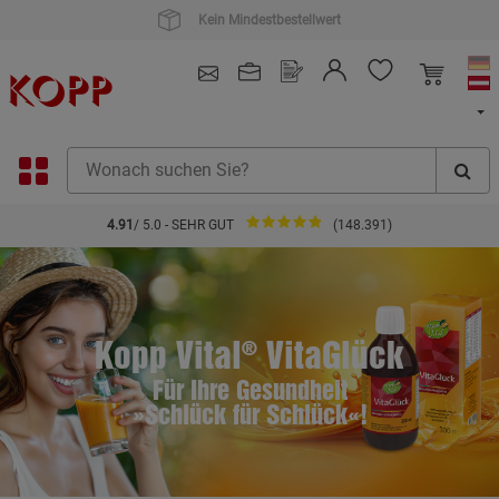
Kauf auf Rechnung
4.91
/ 5.0 - SEHR GUT
(148.391)
Kopp Vital
VitaGlück
®
Für Ihre Gesundheit
»Schlück für Schlück«!