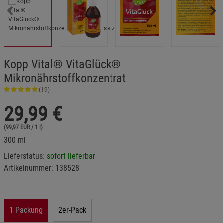
Kopp Vital® VitaGlück®
Mikronährstoffkonzentrat
(19)
29,99
€
(99,97 EUR / 1 l)
300 ml
Lieferstatus:
sofort lieferbar
Artikelnummer:
138528
1 Packung
2er-Pack