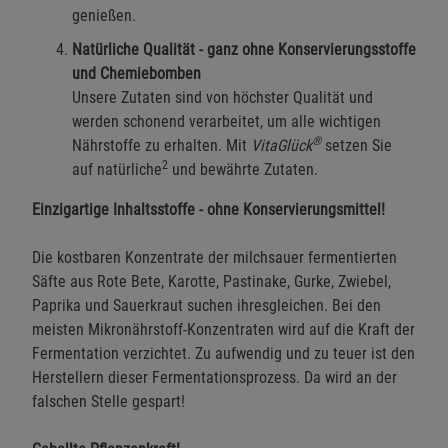
Einstellungen speichern für die Gruppe
Zurück
Einwilligung nicht erteilen
genießen.
Natürliche Qualität - ganz ohne Konservierungsstoffe
und Chemiebomben
Notwendige Cookies (5)
Unsere Zutaten sind von höchster Qualität und
Beschreibung Notwendige Cookies
werden schonend verarbeitet, um alle wichtigen
Cookie-Informationen
anzeigen
®
Nährstoffe zu erhalten. Mit
VitaGlück
setzen Sie
2
auf natürliche
und bewährte Zutaten.
Statistik Cookies (1)
Statistik Cookies
Einzigartige Inhaltsstoffe - ohne Konservierungsmittel!
Beschreibung Statistik Cookies
Die kostbaren Konzentrate der milchsauer fermentierten
Cookie-Informationen
anzeigen
Säfte aus Rote Bete, Karotte, Pastinake, Gurke, Zwiebel,
Paprika und Sauerkraut suchen ihresgleichen. Bei den
Marketing Cookies (3)
Marketing Cookies
meisten Mikronährstoff-Konzentraten wird auf die Kraft der
Beschreibung Marketing Cookies
Fermentation verzichtet. Zu aufwendig und zu teuer ist den
Herstellern dieser Fermentationsprozess. Da wird an der
Cookie-Informationen
anzeigen
falschen Stelle gespart!
Datenschutzerklärung
Impressum