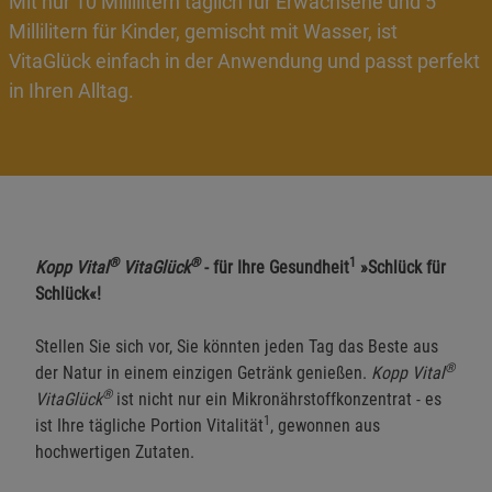
Mit nur 10 Millilitern täglich für Erwachsene und 5
Millilitern für Kinder, gemischt mit Wasser, ist
VitaGlück einfach in der Anwendung und passt perfekt
in Ihren Alltag.
®
®
1
Kopp Vital
VitaGlück
- für Ihre Gesundheit
»Schlück für
Schlück«!
Stellen Sie sich vor, Sie könnten jeden Tag das Beste aus
®
der Natur in einem einzigen Getränk genießen.
Kopp Vital
®
VitaGlück
ist nicht nur ein Mikronährstoffkonzentrat - es
1
ist Ihre tägliche Portion Vitalität
, gewonnen aus
hochwertigen Zutaten.