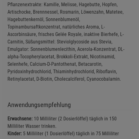
Pflanzenextrakte: Kamille, Melisse, Hagebutte, Hopfen,
Artischocke, Brennnessel, Rosmarin, Löwenzahn, Matetee,
Hagebuttenkernöl, Sonnenblumenöl,
Topinambursaftkonzentrat, natürliches Aroma, L-
Ascorbinsäure, frisches Gelée Royale, inaktive Bierhefe, L-
Carnitin, Süßungsmittel: Steviolglycoside aus Stevia,
Emulgator: Sonnenblumenlecithin, Acerola-Konzentrat, DL-
alpha-Tocopherylacetat, Brokkoli-Extrakt, Nicotinamid,
Selenhefe, Calcium-D-Pantothenat, Betacarotin,
Pyridoxinhydrochlorid, Thiaminhydrochlorid, Riboflavin,
Retinyl­acetat, D-Biotin, Cholecalciferol, Cyanocobalamin.
Anwendungsempfehlung
Erwachsene:
10 Milliliter (2 Dosierlöffel) täglich in 150
Milliliter Wasser trinken.
Kinder:
5 Milliliter (1 Dosierlöffel) täglich in 75 Milliliter