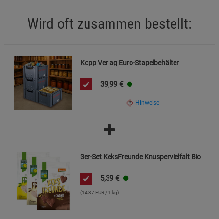
den Behälter nicht mehr verwenden.
Datenschutzerklärung
Impressum
Wird oft zusammen bestellt:
Vor Hitzeeinwirkung über 80 °C und direkter
Sonneneinstrahlung geschützt lagern.
Nicht zum Transport von Lebensmitteln ohne geeignete
Kopp Verlag Euro-Stapelbehälter
Innenverpackung verwenden.
39,99
€
Hinweise
3er-Set KeksFreunde Knuspervielfalt Bio
5,39
€
(14,37 EUR / 1 kg)