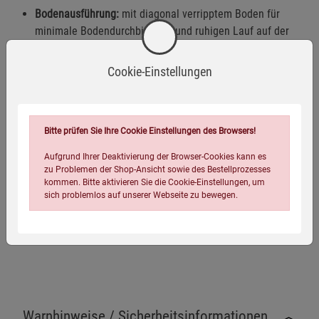
Bodenausführung:
mit diagonal verripptem Boden für
minimale Bodendurchbiegung und ruhigen Lauf auf der
Fördertechnik
Cookie-Einstellungen
Außenmaße:
60 × 40 × 22 cm
Innenmaße:
56,8 × 36,8 × 20,2 cm
Fassungsvermögen:
41,3 l
Bitte prüfen Sie Ihre Cookie Einstellungen des Browsers!
Inhaltsbelastung:
50 kg, Durchbiegung bei gleichmäßig
Aufgrund Ihrer Deaktivierung der Browser-Cookies kann es
verteilter Last und Längseinlagerung < 0,5 cm bei 23 °C
zu Problemen der Shop-Ansicht sowie des Bestellprozesses
kommen. Bitte aktivieren Sie die Cookie-Einstellungen, um
Auflast:
300 kg
sich problemlos auf unserer Webseite zu bewegen.
Gewicht:
2,45 kg
Warnhinweise / Sicherheitsinformationen