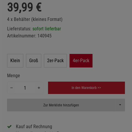
39,99
€
4 x Behälter (kleines Format)
Lieferstatus:
sofort lieferbar
Artikelnummer:
140945
Klein
Groß
2er-Pack
4er-Pack
Menge
In den Warenkorb >>
Toggle D
Zur Merkliste hinzufügen
Kauf auf Rechnung