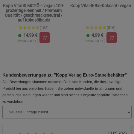
Kopp Vital ® MCT-Öl - vegan 100-
Kopp Vital ® Bio-Kokosöl - vegan
prozentige Reinheit / Premium
Qualität / geschmacksneutral /
auf Kokosölbasis
(182)
(516)
14,99
€
4,99
€
(29,98 EUR / 1 l)
(19,96 EUR / 1 l)
Kundenbewertungen zu "Kopp Verlag Euro-Stapelbehälter"
Alle Bewertungen stammen ausschließlich von Kunden, die das jeweilige
Produkt bei uns erworben haben. Sie geben individuelle Erfahrungen und
persönliche Meinungen wieder und sind nicht als objektiv geprüfte Tatsachen
zu verstehen.
13.05.2026