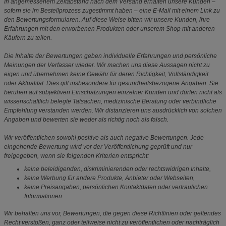
In angemessenem Zeitabstand nach dem Versand erhalten unsere Kunden –
sofern sie im Bestellprozess zugestimmt haben – eine E-Mail mit einem Link zu
den Bewertungsformularen. Auf diese Weise bitten wir unsere Kunden, ihre
Erfahrungen mit den erworbenen Produkten oder unserem Shop mit anderen
Käufern zu teilen.
Die Inhalte der Bewertungen geben individuelle Erfahrungen und persönliche
Meinungen der Verfasser wieder. Wir machen uns diese Aussagen nicht zu
eigen und übernehmen keine Gewähr für deren Richtigkeit, Vollständigkeit
oder Aktualität. Dies gilt insbesondere für gesundheitsbezogene Angaben: Sie
beruhen auf subjektiven Einschätzungen einzelner Kunden und dürfen nicht als
wissenschaftlich belegte Tatsachen, medizinische Beratung oder verbindliche
Empfehlung verstanden werden. Wir distanzieren uns ausdrücklich von solchen
Angaben und bewerten sie weder als richtig noch als falsch.
Wir veröffentlichen sowohl positive als auch negative Bewertungen. Jede
eingehende Bewertung wird vor der Veröffentlichung geprüft und nur
freigegeben, wenn sie folgenden Kriterien entspricht:
keine beleidigenden, diskriminierenden oder rechtswidrigen Inhalte,
keine Werbung für andere Produkte, Anbieter oder Webseiten,
keine Preisangaben, persönlichen Kontaktdaten oder vertraulichen
Informationen.
Wir behalten uns vor, Bewertungen, die gegen diese Richtlinien oder geltendes
Recht verstoßen, ganz oder teilweise nicht zu veröffentlichen oder nachträglich