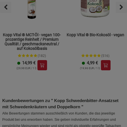
Kopp Vital ® MCT-Öl - vegan 100-
Kopp Vital ® Bio-Kokosöl - vegan
prozentige Reinheit / Premium
Qualität / geschmacksneutral /
auf Kokosölbasis
(182)
(516)
14,99
€
4,99
€
(29,98 EUR / 1 l)
(19,96 EUR / 1 l)
Kundenbewertungen zu " Kopp Schwedenbitter-Ansatzset
mit Schwedenkräutern und Doppelkorn "
Alle Bewertungen stammen ausschließlich von Kunden, die das jeweilige
Produkt bei uns erworben haben. Sie geben individuelle Erfahrungen und
persönliche Meinungen wieder und sind nicht als objektiv geprüfte Tatsachen