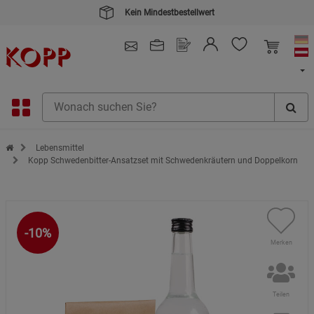
Kein Mindestbestellwert
4.91
/ 5.0 - SEHR GUT
(148.390)
Zur Startseite des Kopp Verlag Online-Shop
Lebensmittel
Kopp Schwedenbitter-Ansatzset mit Schwedenkräutern und Doppelkorn
-10%
Merken
Teilen