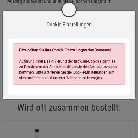
Auszug abgeseiht und in dunkle Flaschen umgefüllt.
Kühl und trocken lagern.
Mindestens haltbar bis: siehe Verpackung.
Cookie-Einstellungen
Eigenschaften
Bitte prüfen Sie Ihre Cookie Einstellungen des Browsers!
EAN:
4054239014686
Aufgrund Ihrer Deaktivierung der Browser-Cookies kann es
Infos:
100 g + 0,7 l
zu Problemen der Shop-Ansicht sowie des Bestellprozesses
kommen. Bitte aktivieren Sie die Cookie-Einstellungen, um
Verpackungsgewicht:
1100 Gramm
sich problemlos auf unserer Webseite zu bewegen.
Wird oft zusammen bestellt:
Einstellungen speichern für die Gruppe
Einstellungen speichern für die Gruppe