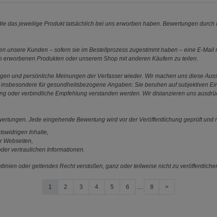
e das jeweilige Produkt tatsächlich bei uns erworben haben. Bewertungen durch P
 unsere Kunden – sofern sie im Bestellprozess zugestimmt haben – eine E-Mail m
en erworbenen Produkten oder unserem Shop mit anderen Käufern zu teilen.
ungen und persönliche Meinungen der Verfasser wieder. Wir machen uns diese Au
s gilt insbesondere für gesundheitsbezogene Angaben: Sie beruhen auf subjektiven 
ung oder verbindliche Empfehlung verstanden werden. Wir distanzieren uns ausdr
ewertungen. Jede eingehende Bewertung wird vor der Veröffentlichung geprüft und n
tswidrigen Inhalte,
r Webseiten,
der vertraulichen Informationen.
linien oder geltendes Recht verstoßen, ganz oder teilweise nicht zu veröffentliche
1
2
3
4
5
6
....
8
>