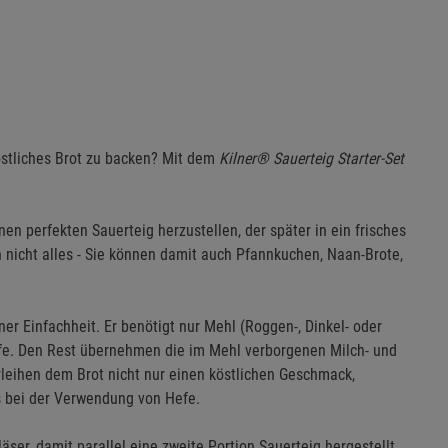
östliches Brot zu backen? Mit dem
Kilner® Sauerteig Starter-Set
nen perfekten Sauerteig herzustellen, der später in ein frisches
 nicht alles - Sie können damit auch Pfannkuchen, Naan-Brote,
iner Einfachheit. Er benötigt nur Mehl (Roggen-, Dinkel- oder
fe. Den Rest übernehmen die im Mehl verborgenen Milch- und
leihen dem Brot nicht nur einen köstlichen Geschmack,
ls bei der Verwendung von Hefe.
äser, damit parallel eine zweite Portion Sauerteig hergestellt