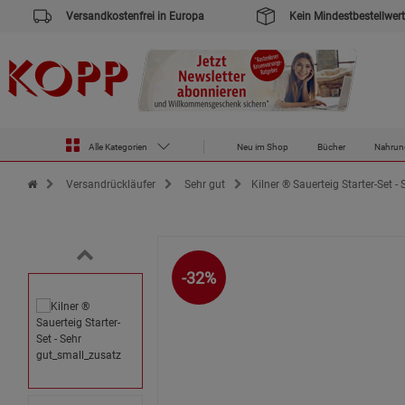
Versandkostenfrei in Europa
Kein Mindestbestellwert
Alle Kategorien
Neu im Shop
Bücher
Nahrun
Zur Startseite des Kopp Verlag Online-Shop
Versandrückläufer
Sehr gut
Kilner ® Sauerteig Starter-Set - 
-32%