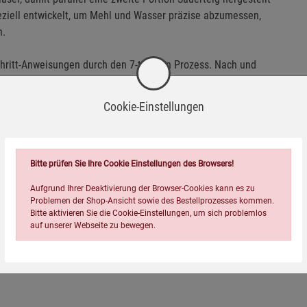
eziell entwickelt, um Mehl und Wasser präzise abzumessen,
n.
Schritt-Anweisungen durch den 7-tägigen Prozess. Nach und
 und Freunde mit selbst gemachten, herrlich duftenden
Cookie-Einstellungen
Bitte prüfen Sie Ihre Cookie Einstellungen des Browsers!
Aufgrund Ihrer Deaktivierung der Browser-Cookies kann es zu
Problemen der Shop-Ansicht sowie des Bestellprozesses kommen.
raubdeckel (davon 1 x Messdeckel), Rezeptheft
Bitte aktivieren Sie die Cookie-Einstellungen, um sich problemlos
auf unserer Webseite zu bewegen.