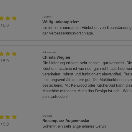
Datenschutzerklärung
Impressum
den örtlichen Abfallvorschriften.
DorWal
ier-Recycling zugeführt werden.
Völlig unkomplziert
/ 5.0
Es ist nicht einmal ein Fünkchen von Beanstandung
gar Verbesserungsvorschläge.
Kikamoina
Christa Wegner
/ 5.0
Die Lieferung erfolgte sehr schnell, gut verpackt. Di
Küchenmaschine ist wie neu, gar nicht laut, hochwer
verarbeitet, robust und funktioniert einwandfrei. Preis
Leistungsverhältnis sehr gut. Die Multifunktionen si
bestechend. Mit Kenwood oder KitchenAid kann die
Maschine mithalten. Auch das Design ist edel. Wir s
sehr zufrieden!
Ganga
Rosenquarz Augenmaske
/ 5.0
Schenkt ein sehr angenehmes Gefühl