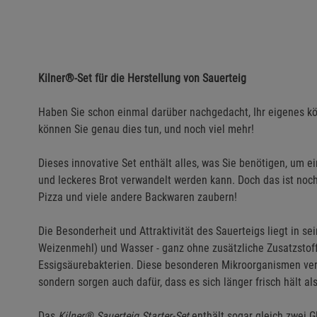
Kilner®-Set für die Herstellung von Sauerteig
Haben Sie schon einmal darüber nachgedacht, Ihr eigenes k
können Sie genau dies tun, und noch viel mehr!
Dieses innovative Set enthält alles, was Sie benötigen, um ei
und leckeres Brot verwandelt werden kann. Doch das ist noch
Pizza und viele andere Backwaren zaubern!
Die Besonderheit und Attraktivität des Sauerteigs liegt in se
Weizenmehl) und Wasser - ganz ohne zusätzliche Zusatzstof
Essigsäurebakterien. Diese besonderen Mikroorganismen ver
sondern sorgen auch dafür, dass es sich länger frisch hält a
Das
Kilner® Sauerteig Starter-Set
enthält sogar gleich zwei Gl