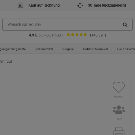
Kauf auf Rechnung
30 Tage Rückgaberecht
4.91
/ 5.0 - SEHR GUT
(148.391)
gsergänzungsmittel
Lebensmittel
Drogerie
Outdoor & Survival
Haus & Garte
Sehr gut
Merken
Teilen