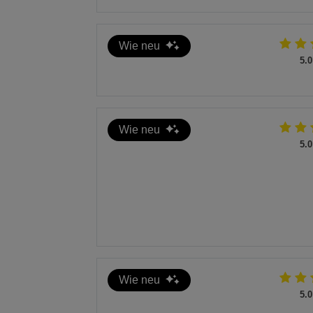
Entsorgen Sie beschädigte oder unbrauchbare Teile gemäß 
Gebrauchsanweisungen und Verpackungen können dem Pap
Wie neu
5.0
Wie neu
5.0
Wie neu
5.0