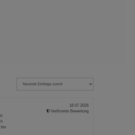
ie Gruppe
s
18.07.2026
ies
Verifizierte Bewertung
rt.
ch
 bin