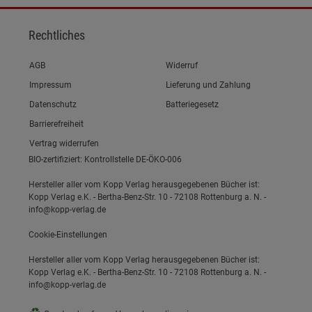
Rechtliches
Link zum/zur
AGB
Widerruf
Link zum/zur
Impressum
Lieferung und Zahlung
Link zum/zur
Datenschutz
Batteriegesetz
Link zum/zur
Barrierefreiheit
Vertrag widerrufen
BIO-zertifiziert: Kontrollstelle DE-ÖKO-006
Hersteller aller vom Kopp Verlag herausgegebenen Bücher ist:
Kopp Verlag e.K. - Bertha-Benz-Str. 10 - 72108 Rottenburg a. N. -
info@kopp-verlag.de
Cookie-Einstellungen
Hersteller aller vom Kopp Verlag herausgegebenen Bücher ist:
Kopp Verlag e.K. - Bertha-Benz-Str. 10 - 72108 Rottenburg a. N. -
info@kopp-verlag.de