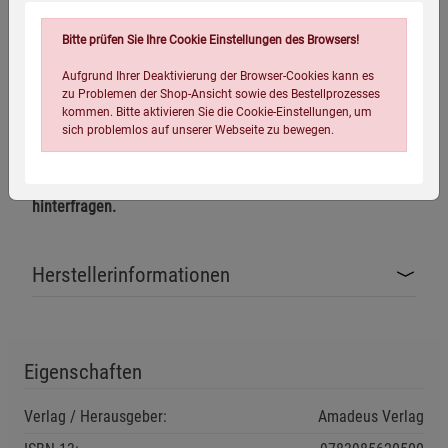
Chronovisor und den großen ungelösten Fragen der
Menschheitsgeschichte entfaltet sich ein Panorama, das
Bitte prüfen Sie Ihre Cookie Einstellungen des Browsers!
Religion, Wissenschaft und Mythos überraschend
Aufgrund Ihrer Deaktivierung der Browser-Cookies kann es
miteinander verbindet.
zu Problemen der Shop-Ansicht sowie des Bestellprozesses
kommen. Bitte aktivieren Sie die Cookie-Einstellungen, um
sich problemlos auf unserer Webseite zu bewegen.
Dieses Buch ist mehr als eine Sammlung kontroverser
Thesen. Es ist eine Expedition an die Grenzen des Wissens
– und eine Einladung, vertraute Gewissheiten zu
hinterfragen.
Herstellerinformationen
Einstellungen speichern für die Gruppe
Einstellungen speichern für die Gruppe
Einstellungen speichern für die Gruppe
Zurück
Einwilligung nicht erteilen
Eigenschaften
Verlag / Herausgeber:
Amadeus Verlag
Notwendige Cookies (5)