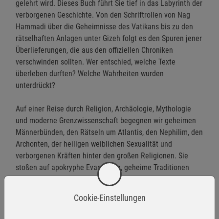
gelehrt wird. Dieses Buch führt Sie tief in das Labyrinth der
verborgenen Geschichte. Von den Schriftrollen von Nag
Hammadi über die Geheimnisse des Vatikans bis zu den
rätselhaften Anlagen unter Gizeh folgt es den Spuren jener
Überlieferungen, die aus den offiziellen Chroniken
verschwinden sollten. Wer entschied, welche Texte
überleben durften? Welche Wahrheiten wurden
unterdrückt?
Auf einer Reise durch Religion, Archäologie, Mythologie
und moderne Grenzwissenschaft begegnen wir geheimen
Männerbünden, den Rätseln um Atlantis, den Nephilim, den
Archonten, der heiligen weiblichen Sexualität und
verborgenen Kräften hinter den großen Religionen. Sie
stoßen auf apokryphe Evangelien, geheime Traditionen
sowie Berichte über Technologien und Erkenntnisse, die
ihrer Zeit weit voraus gewesen waren. Von verschollenen
Cookie-Einstellungen
Bibliotheken und geheimen unterirdischen Anlagen im
Vatikan bis zu rätselhaften Riesenskeletten in Rom, dem