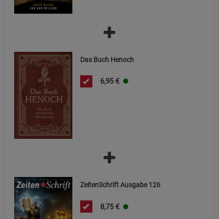
Das Buch Henoch
6,95
€
ZeitenSchrift Ausgabe 126
8,75
€