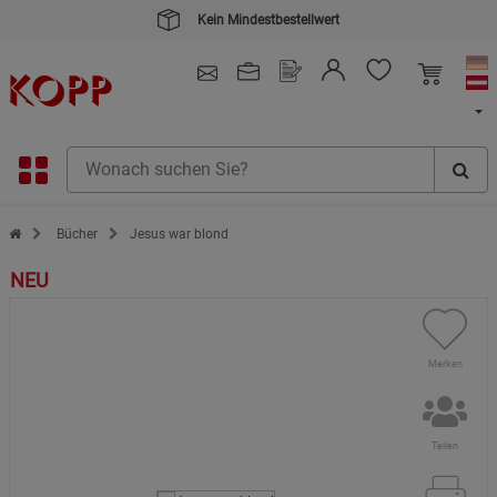
Kein Mindestbestellwert
4.91
/ 5.0 - SEHR GUT
(148.391)
Zur Startseite des Kopp Verlag Online-Shop
Bücher
Jesus war blond
NEU
Merken
Teilen