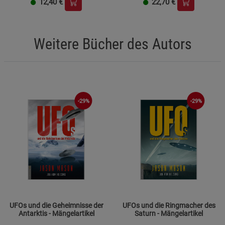
12,40
€
22,70
€
Weitere Bücher des Autors
-29%
-29%
UFOs und die Geheimnisse der
UFOs und die Ringmacher des
Antarktis - Mängelartikel
Saturn - Mängelartikel