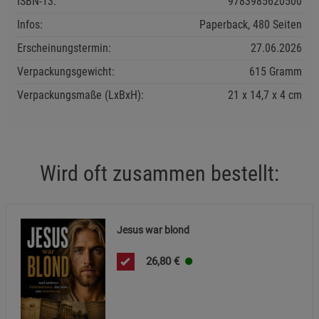
ISBN-13:
9783985620500
Beschreibung Notwendige Cookies
Infos:
Paperback, 480 Seiten
Cookie-Informationen
anzeigen
Erscheinungstermin:
27.06.2026
Verpackungsgewicht:
615 Gramm
Statistik Cookies (1)
Statistik Cookies
Beschreibung Statistik Cookies
Verpackungsmaße (LxBxH):
21
14,7
4
cm
Cookie-Informationen
anzeigen
Marketing Cookies (3)
Marketing Cookies
Wird oft zusammen bestellt:
Beschreibung Marketing Cookies
Cookie-Informationen
anzeigen
Jesus war blond
Datenschutzerklärung
Impressum
26,80
€