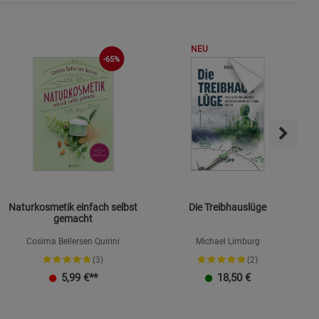
NEU
-65%
ies
Naturkosmetik einfach selbst
Die Treibhauslüge
gemacht
Cosima Bellersen Quirini
Michael Limburg
(3)
(2)
K
5,99
€**
18,50
€