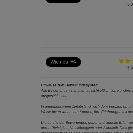
die dafür vorgesehenen Sammelstellen.
5.0
CE-Kennzeichnung: Das Produkt entspricht den geltenden E
Batterien und elektronische Teile gemäß den gese
Wie neu
5.0
Hinweise zum Bewertungssystem
Alle Bewertungen stammen ausschließlich von Kunden, di
ausgeschlossen.
In angemessenem Zeitabstand nach dem Versand erhalten
Weise bitten wir unsere Kunden, ihre Erfahrungen mit d
Die Inhalte der Bewertungen geben individuelle Erfahr
deren Richtigkeit, Vollständigkeit oder Aktualität. Die