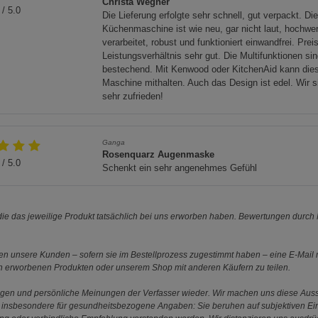
Christa Wegner
/ 5.0
Die Lieferung erfolgte sehr schnell, gut verpackt. Di
Küchenmaschine ist wie neu, gar nicht laut, hochwer
U-Richtlinien.
verarbeitet, robust und funktioniert einwandfrei. Preis
Leistungsverhältnis sehr gut. Die Multifunktionen si
tzlichen Vorschriften entsorgen.
bestechend. Mit Kenwood oder KitchenAid kann die
Maschine mithalten. Auch das Design ist edel. Wir s
sehr zufrieden!
Ganga
Rosenquarz Augenmaske
/ 5.0
Schenkt ein sehr angenehmes Gefühl
e das jeweilige Produkt tatsächlich bei uns erworben haben. Bewertungen durch P
 unsere Kunden – sofern sie im Bestellprozess zugestimmt haben – eine E-Mail m
en erworbenen Produkten oder unserem Shop mit anderen Käufern zu teilen.
ungen und persönliche Meinungen der Verfasser wieder. Wir machen uns diese Au
s gilt insbesondere für gesundheitsbezogene Angaben: Sie beruhen auf subjektiven 