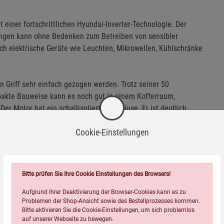
t einer fortschrittlichen Hyundai-Inverter-Technologie. Der
gen kann ohne Bedenken zum Betreiben von sensibler
uch elektrische Geräte wie Leuchten, Mikrowellen, Kühlschränke
n Griff sehr einfach gezogen werden. Trotz seiner 50
pakte Bauweise kann es noch gut in einem Kofferraum,
r Motor hat ein schallisoliertes Gehäuse. Er ist deutlich
Cookie-Einstellungen
g. Der kraftvolle, luftgekühlte 223cc-Motor kann entweder per
ienung oder per Seilzug gestartet werden.
Bitte prüfen Sie Ihre Cookie Einstellungen des Browsers!
 sowie Betriebszeit abgelesen werden. Das Notstromaggregat
Volt-Ausgang zum Laden von Autobatterien ausgestattet. Der
Aufgrund Ihrer Deaktivierung der Browser-Cookies kann es zu
Problemen der Shop-Ansicht sowie des Bestellprozesses kommen.
chützen den Hyundai-Stromgenerator vor Fehlbedienung und
Bitte aktivieren Sie die Cookie-Einstellungen, um sich problemlos
auf unserer Webseite zu bewegen.