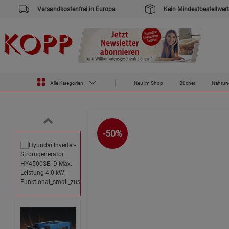
Versandkostenfrei in Europa
Kein Mindestbestellwert
Zur Startseite des Kopp Verlag Online-Shop
Versandrückläufer
Hyundai Inverter-Stromgenerator HY4500SEi D
Alle Kategorien
Neu im Shop
Bücher
Nahrun
-50%