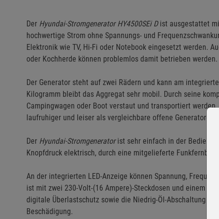
Der
Hyundai-Stromgenerator HY4500SEi D
ist ausgestattet mi
hochwertige Strom ohne Spannungs- und Frequenzschwankun
Elektronik wie TV, Hi-Fi oder Notebook eingesetzt werden. A
oder Kochherde können problemlos damit betrieben werden.
Der Generator steht auf zwei Rädern und kann am integrierte
Kilogramm bleibt das Aggregat sehr mobil. Durch seine kom
Campingwagen oder Boot verstaut und transportiert werden. De
laufruhiger und leiser als vergleichbare offene Generatoren.
Der
Hyundai-Stromgenerator
ist sehr einfach in der Bedienun
Knopfdruck elektrisch, durch eine mitgelieferte Funkfernbed
An der integrierten LED-Anzeige können Spannung, Frequenz
ist mit zwei 230-Volt-(16 Ampere)-Steckdosen und einem 12-
digitale Überlastschutz sowie die Niedrig-Öl-Abschaltung s
Beschädigung.