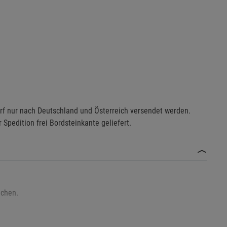
Marketing Cookies (3)
Marketing Cook
Beschreibung Marketing Cookies
Cookie-Informationen
anzeigen
Datenschutzerklärung
Impressum
f nur nach Deutschland und Österreich versendet werden.
 Spedition frei Bordsteinkante geliefert.
ächen.
t Benzin.