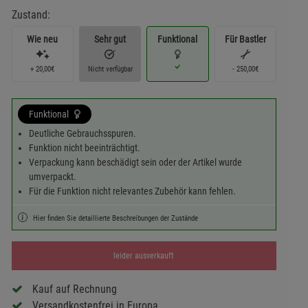
Zustand:
Wie neu
Sehr gut
Funktional
Für Bastler
+ 20,00€
Nicht verfügbar
- 250,00€
Funktional
Deutliche Gebrauchsspuren.
Funktion nicht beeinträchtigt.
Verpackung kann beschädigt sein oder der Artikel wurde
umverpackt.
Für die Funktion nicht relevantes Zubehör kann fehlen.
Hier finden Sie detaillierte Beschreibungen der Zustände
leider ausverkauft
Kauf auf Rechnung
Versandkostenfrei in Europa