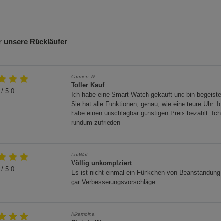
etreiben.
 unsere Rückläufer
en Umgebung betrieben wird, um Kohlenmonoxidvergiftungen zu
Carmen W.
Toller Kauf
/ 5.0
Ich habe eine Smart Watch gekauft und bin begeiste
 sorgfältig durch.
Sie hat alle Funktionen, genau, wie eine teure Uhr. I
habe einen unschlagbar günstigen Preis bezahlt. Ich
) und das empfohlene Motoröl (SAE 15W-30).
rundum zufrieden
en oder in der Nähe von entzündbaren Materialien.
reich fern.
DorWal
Völlig unkomplziert
/ 5.0
wendig, um einen sicheren Betrieb zu gewährleisten.
Es ist nicht einmal ein Fünkchen von Beanstandung
gar Verbesserungsvorschläge.
r dürfen nicht über den Hausmüll entsorgt werden. Nutzen Sie
Kikamoina