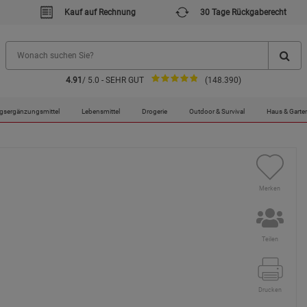
Kauf auf Rechnung
30 Tage Rückgaberecht
4.91
/ 5.0 - SEHR GUT
(148.390)
 Max. Leistung 4.0 kW - Funktional
gsergänzungsmittel
Lebensmittel
Drogerie
Outdoor & Survival
Haus & Garte
Merken
Teilen
Drucken