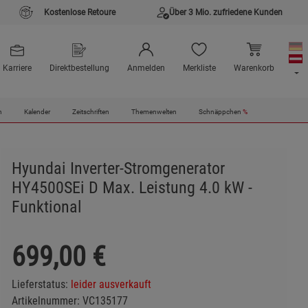
Kostenlose Retoure
Über 3 Mio. zufriedene Kunden
Karriere
Direktbestellung
Anmelden
Merkliste
Warenkorb
n
Kalender
Zeitschriften
Themenwelten
Schnäppchen
%
Hyundai Inverter-Stromgenerator
HY4500SEi D Max. Leistung 4.0 kW -
Funktional
699,00
€
Lieferstatus:
leider ausverkauft
Artikelnummer:
VC135177