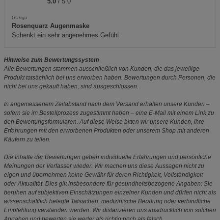
5.0
/ 5.0
Ganga
Rosenquarz Augenmaske
Schenkt ein sehr angenehmes Gefühl
Hinweise zum Bewertungssystem
Alle Bewertungen stammen ausschließlich von Kunden, die das jeweilige
Produkt tatsächlich bei uns erworben haben. Bewertungen durch Personen, die
nicht bei uns gekauft haben, sind ausgeschlossen.
In angemessenem Zeitabstand nach dem Versand erhalten unsere Kunden –
sofern sie im Bestellprozess zugestimmt haben – eine E-Mail mit einem Link zu
den Bewertungsformularen. Auf diese Weise bitten wir unsere Kunden, ihre
Erfahrungen mit den erworbenen Produkten oder unserem Shop mit anderen
Käufern zu teilen.
Die Inhalte der Bewertungen geben individuelle Erfahrungen und persönliche
Meinungen der Verfasser wieder. Wir machen uns diese Aussagen nicht zu
eigen und übernehmen keine Gewähr für deren Richtigkeit, Vollständigkeit
oder Aktualität. Dies gilt insbesondere für gesundheitsbezogene Angaben: Sie
beruhen auf subjektiven Einschätzungen einzelner Kunden und dürfen nicht als
wissenschaftlich belegte Tatsachen, medizinische Beratung oder verbindliche
Empfehlung verstanden werden. Wir distanzieren uns ausdrücklich von solchen
Angaben und bewerten sie weder als richtig noch als falsch.