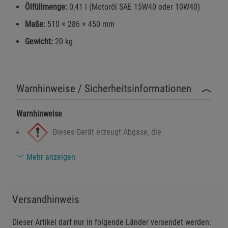
Ölfüllmenge:
0,41 l (Motoröl SAE 15W40 oder 10W40)
Maße:
510 × 286 × 450 mm
Gewicht:
20 kg
Warnhinweise / Sicherheitsinformationen
Warnhinweise
Dieses Gerät erzeugt Abgase, die
Kohlenmonoxid enthalten können - nur im Freien
Mehr anzeigen
betreiben.
Dieses Gerät ist CE-konform.
Versandhinweis
Explosionsgefahr: Benzin kann unter bestimmten
Bedingungen entzündlich sein. Kontakt mit Flammen
Dieser Artikel darf nur in folgende Länder versendet werden: