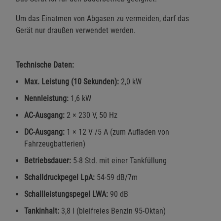
Statistik Cookies (1)
Statistik Cookies
Um das Einatmen von Abgasen zu vermeiden, darf das
Beschreibung Statistik Cookies
Gerät nur draußen verwendet werden.
Cookie-Informationen
anzeigen
Technische Daten:
Marketing Cookies (3)
Marketing Cookies
Max. Leistung (10 Sekunden):
2,0 kW
Beschreibung Marketing Cookies
Nennleistung:
1,6 kW
Cookie-Informationen
anzeigen
AC-Ausgang:
2 × 230 V, 50 Hz
Datenschutzerklärung
Impressum
DC-Ausgang:
1 × 12 V /5 A (zum Aufladen von
Fahrzeugbatterien)
Betriebsdauer:
5-8 Std. mit einer Tankfüllung
Schalldruckpegel LpA:
54-59 dB/7m
Schallleistungspegel LWA:
90 dB
Tankinhalt:
3,8 l (bleifreies Benzin 95-Oktan)