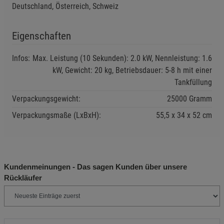
oder Funken vermeiden.
Deutschland, Österreich, Schweiz
Sicherheitshinweise
Gerät nur im Freien verwenden, um das Risiko des
Eigenschaften
Einatmens von Abgasen zu minimieren.
Infos:
Max. Leistung (10 Sekunden): 2.0 kW, Nennleistung: 1.6
Vor jeder Benutzung den Zustand des Geräts prüfen,
kW, Gewicht: 20 kg, Betriebsdauer: 5-8 h mit einer
insbesondere die Kabel und Anschlüsse.
Tankfüllung
In einem sicheren Abstand von brennbaren Materialien
Verpackungsgewicht:
25000 Gramm
aufstellen.
Verpackungsmaße (LxBxH):
55,5
34
52
cm
Gerät vor Kindern und unbefugten Personen schützen.
Zusätzliche Hinweise
Umweltgerechte Entsorgung: Altgeräte gemäß den
Kundenmeinungen - Das sagen Kunden über unsere
lokalen Vorschriften entsorgen.
Rückläufer
Ölwechsel regelmäßig durchführen, um die Lebensdauer
des Motors zu verlängern.