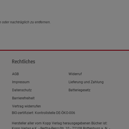
n oder nachträglich zu entfernen.
Rechtliches
Link zum/zur
AGB
Widerruf
Link zum/zur
Impressum
Lieferung und Zahlung
Link zum/zur
Datenschutz
Batteriegesetz
Link zum/zur
Barrierefreiheit
Vertrag widerrufen
BIO-zertifiziert: Kontrollstelle DE-ÖKO-006
Hersteller aller vom Kopp Verlag herausgegebenen Bücher ist:
Kopp Verlag e.K. - Bertha-Benz-Str. 10 - 72108 Rottenburg a. N. -