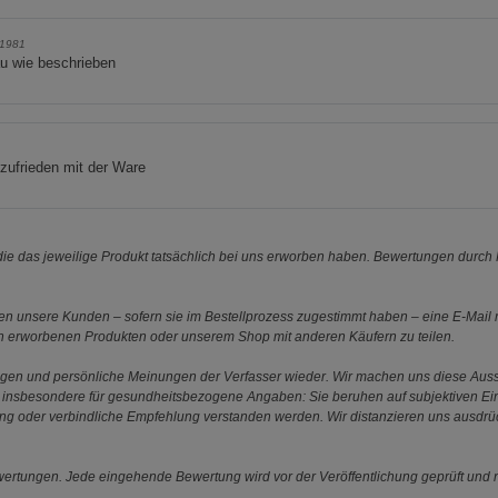
1981
u wie beschrieben
zufrieden mit der Ware
e das jeweilige Produkt tatsächlich bei uns erworben haben. Bewertungen durch P
 unsere Kunden – sofern sie im Bestellprozess zugestimmt haben – eine E-Mail m
en erworbenen Produkten oder unserem Shop mit anderen Käufern zu teilen.
ungen und persönliche Meinungen der Verfasser wieder. Wir machen uns diese Au
s gilt insbesondere für gesundheitsbezogene Angaben: Sie beruhen auf subjektiven 
ung oder verbindliche Empfehlung verstanden werden. Wir distanzieren uns ausdr
ewertungen. Jede eingehende Bewertung wird vor der Veröffentlichung geprüft und n