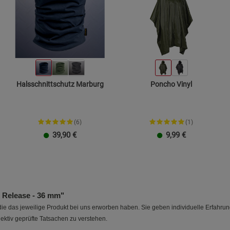
Cookie-Informationen
anzeigen
Datenschutzerklärung
Impressum
Halsschnittschutz Marburg
Poncho Vinyl
(6)
(1)
39,90
€
9,99
€
 Release - 36 mm"
e das jeweilige Produkt bei uns erworben haben. Sie geben individuelle Erfahru
ektiv geprüfte Tatsachen zu verstehen.