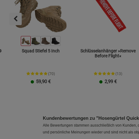
®
Squad Stiefel 5 Inch
Schlüsselanhänger »Remove
Before Flight«
(70)
(13)
59,90
€
2,99
€
Größe XXL
Gr. 38
Gr. 39
Größe 3XL
Gr. 40
Gr. 41
Gr. 42
Gr. 43
Gr. 44
Gr. 45
Gr. 46
Gr. 47
Kundenbewertungen zu "Hosengürtel Quick
Alle Bewertungen stammen ausschließlich von Kunden, di
und persönliche Meinungen wieder und sind nicht als obj