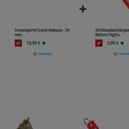
Hosengürtel Quick Release - 36
Schlüsselanhänge
mm
Before Flight«
13,99
€
2,99
€
Hinweise
Hinwe