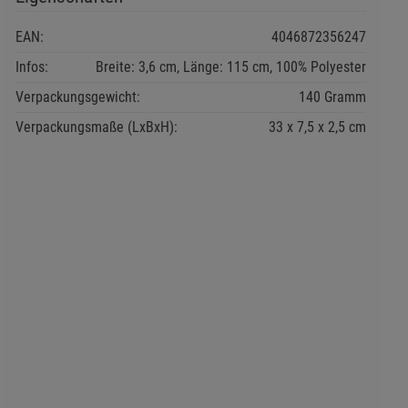
EAN:
4046872356247
Infos:
Breite: 3,6 cm, Länge: 115 cm, 100% Polyester
Verpackungsgewicht:
140 Gramm
Verpackungsmaße (LxBxH):
33
7,5
2,5
cm