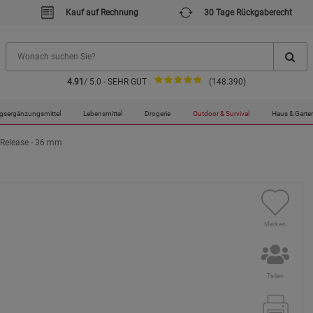
Kauf auf Rechnung
30 Tage Rückgaberecht
4.91
/ 5.0 - SEHR GUT
(148.390)
gsergänzungsmittel
Lebensmittel
Drogerie
Outdoor & Survival
Haus & Garte
 Release - 36 mm
Merken
Teilen