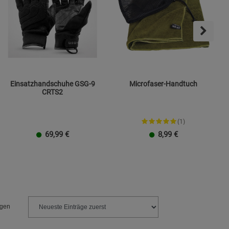
Einsatzhandschuhe GSG-9
Microfaser-Handtuch
CRTS2
(1)
69,99
€
8,99
€
Größe M
Größe L
Größe XL
Größe XXL
Klein
Groß
ngen