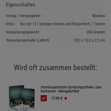
Einstellungen speichern für die Gruppe
Zurück
Einwilligung nicht erteilen
Eigenschaften
Verlag / Herausgeber:
Mankau
Notwendige Cookies (5)
Infos:
Set mit 111 farbigen Karten und Begleitheft, 7 Seiten
Beschreibung Notwendige Cookies
Verpackungsgewicht:
400 Gramm
Cookie-Informationen
anzeigen
Verpackungsmaße (LxBxH):
18,3
12,3
2,5
cm
Statistik Cookies (1)
Statistik Cookies
Beschreibung Statistik Cookies
Cookie-Informationen
anzeigen
Wird oft zusammen bestellt:
Marketing Cookies (3)
Marketing Cookies
Beschreibung Marketing Cookies
Homöopathische Symbolapotheke. Das
Kartenset - Mängelartikel
Cookie-Informationen
anzeigen
17,99
€
Datenschutzerklärung
Impressum