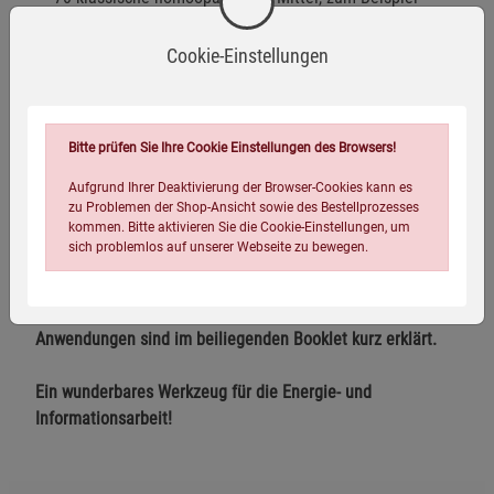
Belladonna, Lachesis, Aurum, Hypericum
Cookie-Einstellungen
20 Aminosäuren, zum Beispiel Arginin, Lysin, Glutamin,
Histidin
11 Sondermittel, zum Beispiel Algen, Enzyme,
Bitte prüfen Sie Ihre Cookie Einstellungen des Browsers!
Sonnenlicht, negative Ionen, Erde
10 Testkarten, unter anderem für die
Aufgrund Ihrer Deaktivierung der Browser-Cookies kann es
zu Problemen der Shop-Ansicht sowie des Bestellprozesses
Potenzierungsstufen D, C, LM und »kosmische Potenz«
kommen. Bitte aktivieren Sie die Cookie-Einstellungen, um
sich problemlos auf unserer Webseite zu bewegen.
Die Auswahlmöglichkeiten der Karten sowie verschiedene
Anwendungen sind im beiliegenden Booklet kurz erklärt.
Ein wunderbares Werkzeug für die Energie- und
Informationsarbeit!
Einstellungen speichern für die Gruppe
Einstellungen speichern für die Gruppe