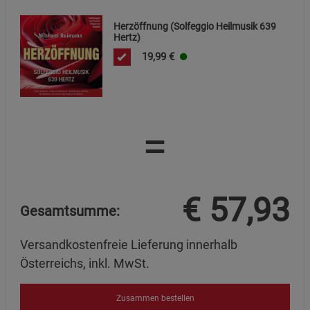
Statistik Cookies (1)
Statistik Cookies
Herzöffnung (Solfeggio Heilmusik 639
Beschreibung Statistik Cookies
Hertz)
Cookie-Informationen
anzeigen
19,99
€
Marketing Cookies (3)
Marketing Cookies
Beschreibung Marketing Cookies
=
Cookie-Informationen
anzeigen
Datenschutzerklärung
Impressum
€
57,93
Gesamtsumme:
Versandkostenfreie Lieferung innerhalb
Österreichs, inkl. MwSt.
Zusammen bestellen