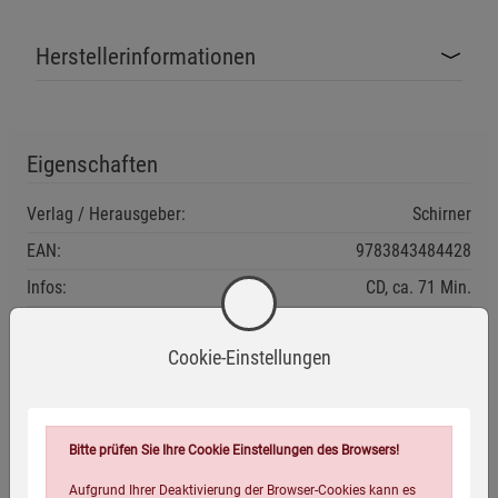
Herstellerinformationen
Eigenschaften
Verlag / Herausgeber:
Schirner
EAN:
9783843484428
Infos:
CD, ca. 71 Min.
Verpackungsgewicht:
70 Gramm
Cookie-Einstellungen
Verpackungsmaße (LxBxH):
12,5
14
0,5
cm
Bitte prüfen Sie Ihre Cookie Einstellungen des Browsers!
Wird oft zusammen bestellt:
Aufgrund Ihrer Deaktivierung der Browser-Cookies kann es