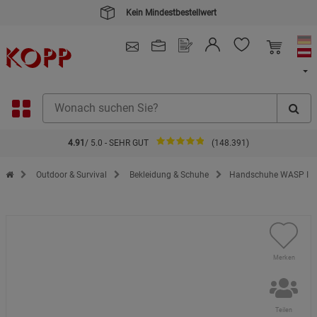
Kein Mindestbestellwert
4.91
/ 5.0 - SEHR GUT
(148.391)
Zur Startseite des Kopp Verlag Online-Shop
Outdoor & Survival
Bekleidung & Schuhe
Handschuhe WASP I
Merken
Teilen