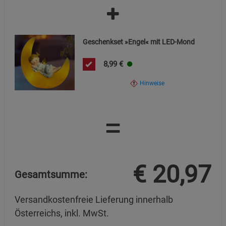
Cookie-Informationen
anzeigen
Marketing Cookies (3)
Marketing Cookies
Geschenkset »Engel« mit LED-Mond
Beschreibung Marketing Cookies
8,99
€
Cookie-Informationen
anzeigen
Hinweise
Datenschutzerklärung
Impressum
=
€
20,97
Gesamtsumme:
Versandkostenfreie Lieferung innerhalb
Österreichs, inkl. MwSt.