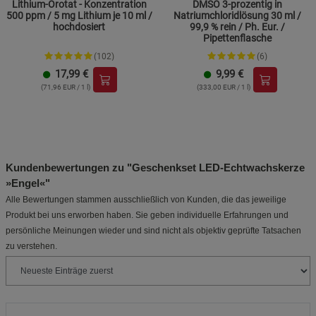
Lithium-Orotat - Konzentration
DMSO 3-prozentig in
500 ppm / 5 mg Lithium je 10 ml /
Natriumchloridlösung 30 ml /
hochdosiert
99,9 % rein / Ph. Eur. /
Pipettenflasche
(102)
(6)
17,99
€
9,99
€
(71,96 EUR / 1 l)
(333,00 EUR / 1 l)
Kundenbewertungen zu "Geschenkset LED-Echtwachskerze
»Engel«"
Alle Bewertungen stammen ausschließlich von Kunden, die das jeweilige
Produkt bei uns erworben haben. Sie geben individuelle Erfahrungen und
persönliche Meinungen wieder und sind nicht als objektiv geprüfte Tatsachen
zu verstehen.