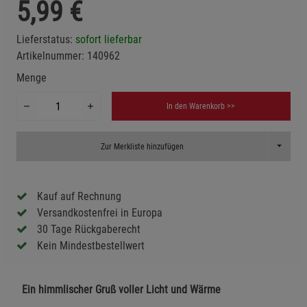
5,99
€
Lieferstatus:
sofort lieferbar
Artikelnummer:
140962
Menge
In den Warenkorb >>
Toggle D
Zur Merkliste hinzufügen
Kauf auf Rechnung
Versandkostenfrei in Europa
30 Tage Rückgaberecht
Kein Mindestbestellwert
Ein himmlischer Gruß voller Licht und Wärme