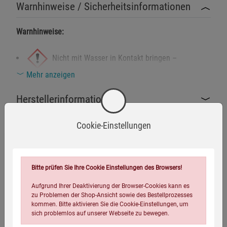
Warnhinweise / Sicherheitsinformationen
Warnhinweise:
Nicht mit Wasser in Kontakt bringen –
Mehr anzeigen
Kurzschlussgefahr!
Herstellerinformationen
Nicht für Kinder unter 3 Jahren geeignet –
verschluckbare Kleinteile (Kristall, Batteriefachdeckel)!
Cookie-Einstellungen
Sicherheitshinweise:
Eigenschaften
Nur für den Innenbereich geeignet – vor Feuchtigkeit
Bitte prüfen Sie Ihre Cookie Einstellungen des Browsers!
EAN:
4054239014907
schützen.
Aufgrund Ihrer Deaktivierung der Browser-Cookies kann es
Verpackungsgewicht:
260 Gramm
Verwenden Sie ausschließlich AAA-Batterien gemäß
zu Problemen der Shop-Ansicht sowie des Bestellprozesses
Anleitung (nicht enthalten).
Verpackungsmaße (LxBxH):
10
15,4
7,5
cm
kommen. Bitte aktivieren Sie die Cookie-Einstellungen, um
sich problemlos auf unserer Webseite zu bewegen.
Kerze nicht in der Nähe von Wärmequellen oder offenem