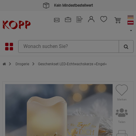
Kein Mindestbestellwert
4.91
/ 5.0 - SEHR GUT
(148.387)
Zur Startseite des Kopp Verlag Online-Shop
Drogerie
Geschenkset LED-Echtwachskerze »Engel«
Merken
Teilen