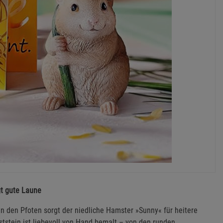
gt gute Laune
n den Pfoten sorgt der niedliche Hamster »Sunny« für heitere
stein ist liebevoll von Hand bemalt – von den runden