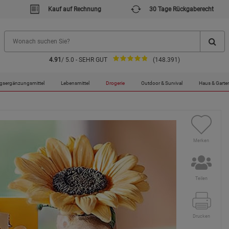
Kauf auf Rechnung
30 Tage Rückgaberecht
4.91
/ 5.0 - SEHR GUT
(148.391)
gsergänzungsmittel
Lebensmittel
Drogerie
Outdoor & Survival
Haus & Garte
Merken
Teilen
Drucken