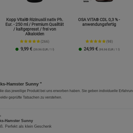
Datenschutzerklärung
Impressum
Kopp Vital® Rizinusöl nativ Ph.
OSA VITA® CDL 0,3 % -
Eur. - 250 ml / Premium Qualität
anwendungsfertig
/ kaltgepresst / frei von
Alkaloiden
(266)
(98)
9,99
€
24,99
€
(39,96 EUR / 1 l)
(99,96 EUR / 1 l)
ks-Hamster Sunny "
e das jeweilige Produkt bei uns erworben haben. Sie geben individuelle Erfahru
ektiv geprüfte Tatsachen zu verstehen.
a
ks-Hamster Sunny
ß. Perfekt als klein Geschenk