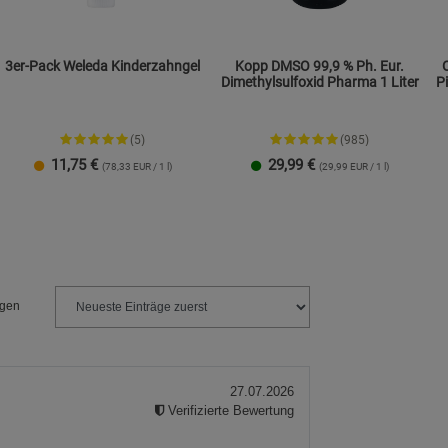
3er-Pack Weleda Kinderzahngel
Kopp DMSO 99,9 % Ph. Eur.
Dimethylsulfoxid Pharma 1 Liter
P
(5)
(985)
11,75
€
29,99
€
(78,33 EUR / 1 l)
(29,99 EUR / 1 l)
1 Packung
ngen
27.07.2026
Verifizierte Bewertung