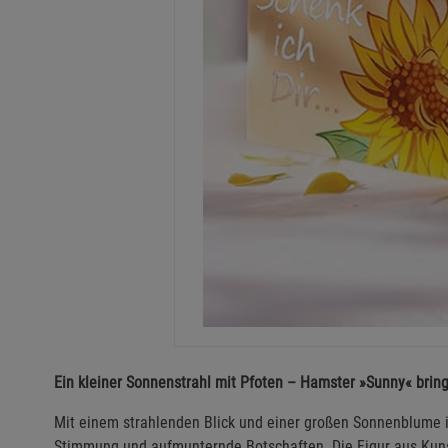
Ein kleiner Sonnenstrahl mit Pfoten – Hamster »Sunny« brin
Mit einem strahlenden Blick und einer großen Sonnenblume i
Stimmung und aufmunternde Botschaften. Die Figur aus Kunst