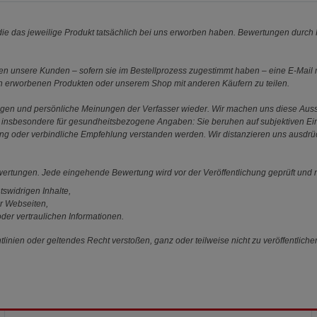
e das jeweilige Produkt tatsächlich bei uns erworben haben. Bewertungen durch P
 unsere Kunden – sofern sie im Bestellprozess zugestimmt haben – eine E-Mail m
en erworbenen Produkten oder unserem Shop mit anderen Käufern zu teilen.
ungen und persönliche Meinungen der Verfasser wieder. Wir machen uns diese Au
s gilt insbesondere für gesundheitsbezogene Angaben: Sie beruhen auf subjektiven 
ung oder verbindliche Empfehlung verstanden werden. Wir distanzieren uns ausdr
ewertungen. Jede eingehende Bewertung wird vor der Veröffentlichung geprüft und n
tswidrigen Inhalte,
r Webseiten,
der vertraulichen Informationen.
linien oder geltendes Recht verstoßen, ganz oder teilweise nicht zu veröffentliche