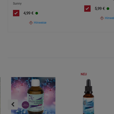
Sunny
5,99
€
4,99
€
Hinwe
Hinweise
NEU