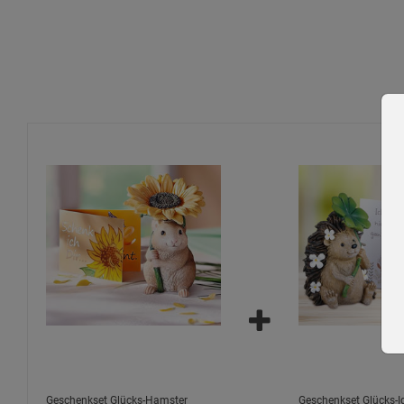
Nur im Innenbereich verwenden – nicht witterungsbeständ
Außerhalb der Reichweite von Kleinkindern platzieren.
Mit einem trockenen oder leicht feuchten Tuch abstauben
Figur nicht fallen lassen – Bruchgefahr durch Kunststeinm
Geschenkset Glücks-Hamster
Geschenkset Glücks-I