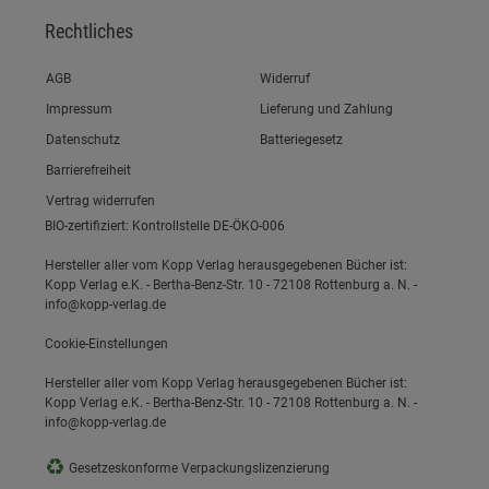
Rechtliches
Link zum/zur
AGB
Widerruf
Link zum/zur
Impressum
Lieferung und Zahlung
Link zum/zur
Datenschutz
Batteriegesetz
Link zum/zur
Barrierefreiheit
Vertrag widerrufen
BIO-zertifiziert: Kontrollstelle DE-ÖKO-006
Hersteller aller vom Kopp Verlag herausgegebenen Bücher ist:
Kopp Verlag e.K. - Bertha-Benz-Str. 10 - 72108 Rottenburg a. N. -
info@kopp-verlag.de
Cookie-Einstellungen
Hersteller aller vom Kopp Verlag herausgegebenen Bücher ist:
Kopp Verlag e.K. - Bertha-Benz-Str. 10 - 72108 Rottenburg a. N. -
info@kopp-verlag.de
♻
Gesetzeskonforme Verpackungslizenzierung