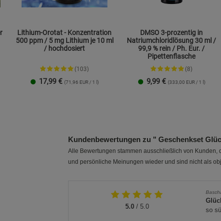
r
Lithium-Orotat - Konzentration
DMSO 3-prozentig in
500 ppm / 5 mg Lithium je 10 ml
Natriumchloridlösung 30 ml /
/ hochdosiert
99,9 % rein / Ph. Eur. /
Pipettenflasche
(103)
(8)
17,99
€
9,99
€
(71,96 EUR / 1 l)
(333,00 EUR / 1 l)
1 Packung
2er-Pack
Kundenbewertungen zu " Geschenkset Glüc
Alle Bewertungen stammen ausschließlich von Kunden, di
und persönliche Meinungen wieder und sind nicht als obj
Basch
Glüc
5.0
/ 5.0
so sü