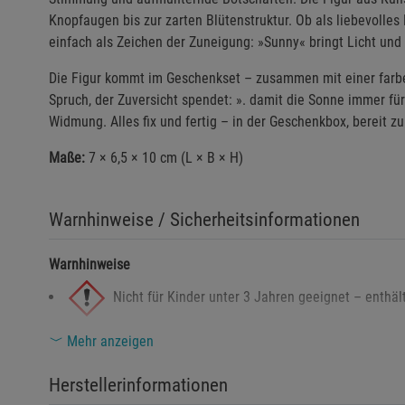
Knopfaugen bis zur zarten Blütenstruktur. Ob als liebevoll
einfach als Zeichen der Zuneigung: »Sunny« bringt Licht und
Die Figur kommt im Geschenkset – zusammen mit einer far
Spruch, der Zuversicht spendet: ». damit die Sonne immer für 
Widmung. Alles fix und fertig – in der Geschenkbox, bereit 
Maße:
7 × 6,5 × 10 cm (L × B × H)
Warnhinweise / Sicherheitsinformationen
Warnhinweise
Nicht für Kinder unter 3 Jahren geeignet – enthält
Mehr anzeigen
Kein Spielzeug – ausschließlich zu Dekorationsz
Herstellerinformationen
Sicherheitshinweise