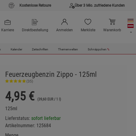
Kostenlose Retoure
Über 3 Mio. zufriedene Kunden
Karriere
Direktbestellung
Anmelden
Merkliste
Warenkorb
n
Kalender
Zeitschriften
Themenwelten
Schnäppchen
%
Feuerzeugbenzin Zippo - 125ml
(35)
4,95
€
(39,60 EUR / 1 l)
125ml
Lieferstatus:
sofort lieferbar
Artikelnummer:
125684
Menge