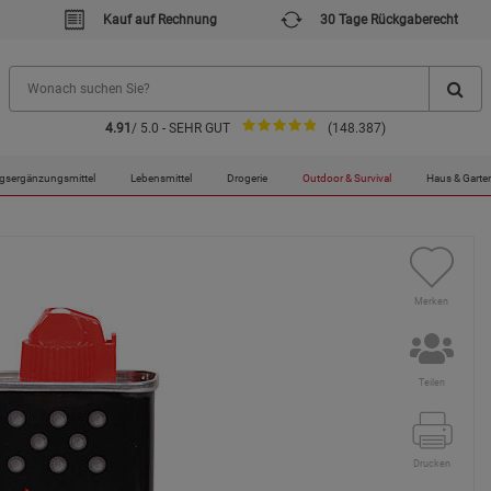
Kauf auf Rechnung
30 Tage Rückgaberecht
4.91
/ 5.0 - SEHR GUT
(148.387)
e
Feuerzeugbenzin Zippo - 125ml
gsergänzungsmittel
Lebensmittel
Drogerie
Outdoor & Survival
Haus & Garte
Merken
Teilen
Drucken