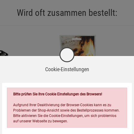
Wird oft zusammen bestellt:
d verwenden (P370 + P378).
n Arzt wenden (P312).
g zuführen (P501).
Cookie-Einstellungen
n.
=
Bitte prüfen Sie Ihre Cookie Einstellungen des Browsers!
Aufgrund Ihrer Deaktivierung der Browser-Cookies kann es zu
ank
4er-Pack Streichhölzer
wasserfest
Problemen der Shop-Ansicht sowie des Bestellprozesses kommen.
Bitte aktivieren Sie die Cookie-Einstellungen, um sich problemlos
4,99
€
auf unserer Webseite zu bewegen.
ise
Hinweise