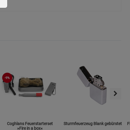
ie Gruppe
-9%
s
Coghlans Feuerstarterset
Sturmfeuerzeug Blank gebürstet
F
ies
»Fire in a box«