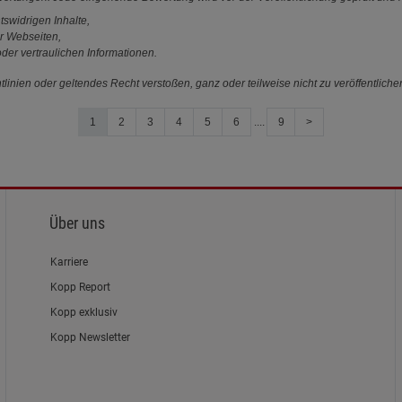
tswidrigen Inhalte,
r Webseiten,
der vertraulichen Informationen.
linien oder geltendes Recht verstoßen, ganz oder teilweise nicht zu veröffentliche
1
2
3
4
5
6
....
9
>
Über uns
Karriere
Kopp Report
Kopp exklusiv
Kopp Newsletter