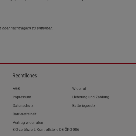
n oder nachträglich zu entfernen.
Rechtliches
Link zum/zur
AGB
Widerruf
Link zum/zur
Impressum
Lieferung und Zahlung
Link zum/zur
Datenschutz
Batteriegesetz
Link zum/zur
Barrierefreiheit
Vertrag widerrufen
BIO-zertifiziert: Kontrollstelle DE-ÖKO-006