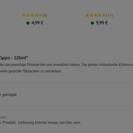
Beschreibung Marketing Cookies
Cookie-Informationen
anzeigen
(6)
(11)
4,99
€
9,99
€
Datenschutzerklärung
Impressum
ippo - 125ml"
e das jeweilige Produkt bei uns erworben haben. Sie geben individuelle Erfahru
ektiv geprüfte Tatsachen zu verstehen.
r geklappt
1860
 Produkt. Lieferung könnte etwas rascher sein.