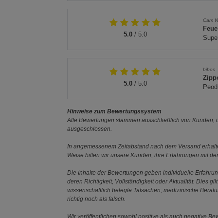
Cam W
Feue
5.0
/ 5.0
Super
bibos
Zipp
5.0
/ 5.0
Peodu
Hinweise zum Bewertungssystem
Alle Bewertungen stammen ausschließlich von Kunden, di
ausgeschlossen.
In angemessenem Zeitabstand nach dem Versand erhalten
Weise bitten wir unsere Kunden, ihre Erfahrungen mit d
Die Inhalte der Bewertungen geben individuelle Erfahr
deren Richtigkeit, Vollständigkeit oder Aktualität. Die
wissenschaftlich belegte Tatsachen, medizinische Berat
richtig noch als falsch.
Wir veröffentlichen sowohl positive als auch negative B