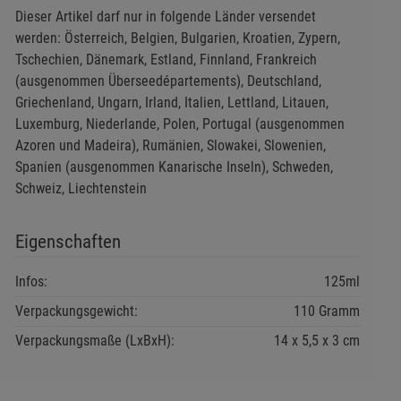
Dieser Artikel darf nur in folgende Länder versendet
werden: Österreich, Belgien, Bulgarien, Kroatien, Zypern,
Tschechien, Dänemark, Estland, Finnland, Frankreich
(ausgenommen Überseedépartements), Deutschland,
Griechenland, Ungarn, Irland, Italien, Lettland, Litauen,
Luxemburg, Niederlande, Polen, Portugal (ausgenommen
Azoren und Madeira), Rumänien, Slowakei, Slowenien,
Spanien (ausgenommen Kanarische Inseln), Schweden,
Schweiz, Liechtenstein
Eigenschaften
Infos:
125ml
Verpackungsgewicht:
110 Gramm
Verpackungsmaße (LxBxH):
14
5,5
3
cm