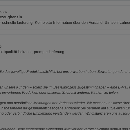
usch
rzeugbenzin
 schnelle Lieferung. Komplette Information über den Versand. Bin sehr zufrie
o
ktqualität bekannt; prompte Lieferung
e das jeweilige Produkt tatsächlich bei uns erworben haben. Bewertungen durch P
 unsere Kunden – sofern sie im Bestellprozess zugestimmt haben – eine E-Mail m
en erworbenen Produkten oder unserem Shop mit anderen Käufern zu teilen.
ungen und persönliche Meinungen der Verfasser wieder. Wir machen uns diese Au
s gilt insbesondere für gesundheitsbezogene Angaben: Sie beruhen auf subjektiven 
ung oder verbindliche Empfehlung verstanden werden. Wir distanzieren uns ausdr
ewertungen. Jede eingehende Bewertung wird vor der Veröffentlichung geprüft und n