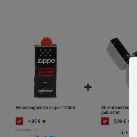
Behälter dicht verschlossen halten (P233).
Bei Brand: Zum Löschen Schaum, Pulver oder Kohlendioxi
Bei Unwohlsein an die Giftinformationszentrale oder eine
Inhalt/Behälter einer zugelassenen Entsorgungseinrichtun
Zusätzliche Hinweise
Produkt und Verpackung umweltgerecht entsorge
Nur in gut belüfteten Bereichen verwenden.
Direkten Hautkontakt vermeiden.
Feuerzeugbenzin Zippo - 125ml
Sturmfeuerzeug Bl
gebürstet
4,95
€
5,99
€
(39,60 EUR / 1 l)
Hinwe