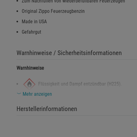
Zum Nachfüllen von wiederbefüllbaren Feuerzeugen
Original Zippo Feuerzeugbenzin
Made in USA
Gefahrgut
Warnhinweise / Sicherheitsinformationen
Warnhinweise
Flüssigkeit und Dampf entzündbar (H225).
Mehr anzeigen
Kann Schläfrigkeit und Benommenheit verursache
Herstellerinformationen
Sicherheitshinweise
Von Hitze, heißen Oberflächen, Funken, offenen Flammen 