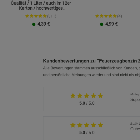
Qualität / 1 Liter / auch im 12er
Karton / hochwertiges
Paraffinöl
(311)
(4)
4,39
€
4,99
€
1 Liter
12 x 1 Liter
Kundenbewertungen zu "Feuerzeugbenzin Z
Alle Bewertungen stammen ausschließlich von Kunden, di
und persönliche Meinungen wieder und sind nicht als obj
Mulley
Supe
5.0
/ 5.0
Buffy 
Gutes
5.0
/ 5.0