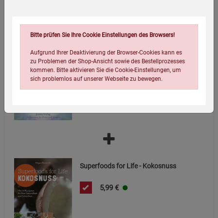
Bitte prüfen Sie Ihre Cookie Einstellungen des Browsers!
Aufgrund Ihrer Deaktivierung der Browser-Cookies kann es
zu Problemen der Shop-Ansicht sowie des Bestellprozesses
Lösung von Fremdenergien
kommen. Bitte aktivieren Sie die Cookie-Einstellungen, um
sich problemlos auf unserer Webseite zu bewegen.
18,20
€
Einstellungen speichern für die Gruppe
Einstellungen speichern für die Gruppe
Superfoods for Life - Kokosnuss
5,99
€
Einstellungen speichern für die Gruppe
Zurück
Einwilligung nicht erteilen