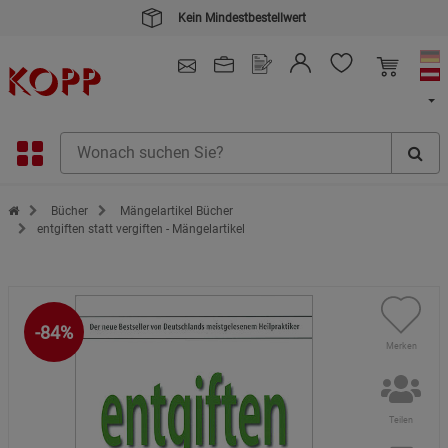
Kein Mindestbestellwert
4.91
/ 5.0 - SEHR GUT
(148.391)
Zur Startseite des Kopp Verlag Online-Shop
Bücher
Mängelartikel Bücher
entgiften statt vergiften - Mängelartikel
-84%
Merken
Teilen