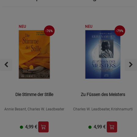
NEU
NEU
-76%
-79%
Die Stimme der Stille
Zu Füssen des Meisters
Annie Besant, Charles W. Leadbeater
Charles W. Leadbeater, Krishnamurti
4,99
€
4,99
€