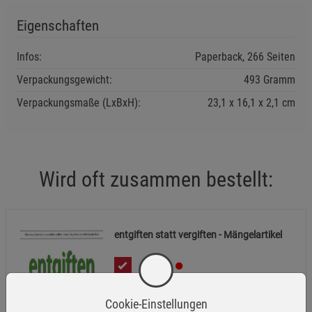
Eigenschaften
Infos:
Paperback, 266 Seiten
Verpackungsgewicht:
493 Gramm
Verpackungsmaße (LxBxH):
23,1
16,1
2,1
cm
Wird oft zusammen bestellt:
entgiften statt vergiften - Mängelartikel
3,99
€
Cookie-Einstellungen