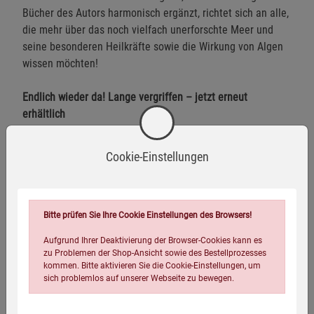
Bücher des Autors harmonisch ergänzt, richtet sich an alle,
die mehr über das noch vielfach unerforschte Meer und
seine besonderen Heilkräfte sowie die Wirkung von Algen
wissen möchten!
Endlich wieder da! Lange vergriffen – jetzt erneut
erhältlich
Herstellerinformationen
Cookie-Einstellungen
Eigenschaften
Bitte prüfen Sie Ihre Cookie Einstellungen des Browsers!
Aufgrund Ihrer Deaktivierung der Browser-Cookies kann es
Verlag / Herausgeber:
Telomit
zu Problemen der Shop-Ansicht sowie des Bestellprozesses
kommen. Bitte aktivieren Sie die Cookie-Einstellungen, um
ISBN-13:
9783981791228
sich problemlos auf unserer Webseite zu bewegen.
Infos:
Gebunden, 191 Seiten, durchgehend farbig illustriert