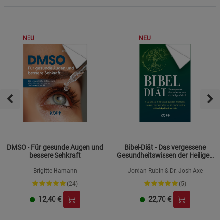
NEU
NEU
DMSO - Für gesunde Augen und
Bibel-Diät - Das vergessene
bessere Sehkraft
Gesundheitswissen der Heiligen
Schrift
Brigitte Hamann
Jordan Rubin & Dr. Josh Axe
(24)
(5)
12,40
€
22,70
€