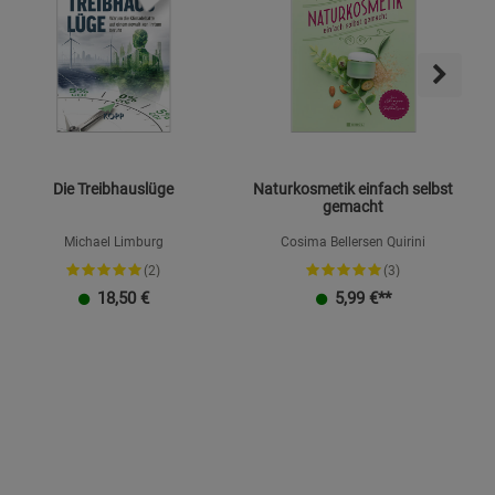
Die Treibhauslüge
Naturkosmetik einfach selbst
gemacht
Michael Limburg
Cosima Bellersen Quirini
(2)
(3)
K
18,50
€
5,99
€**