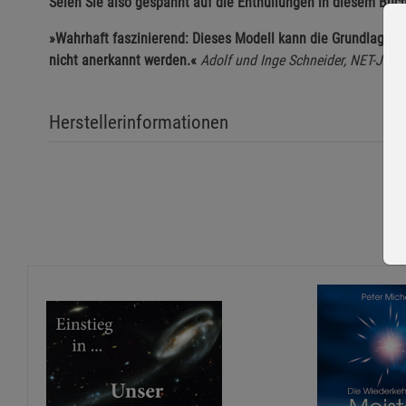
Seien Sie also gespannt auf die Enthüllungen in diesem Buc
»Wahrhaft faszinierend: Dieses Modell kann die Grundlage vi
nicht anerkannt werden.«
Adolf und Inge Schneider, NET-Jour
Herstellerinformationen