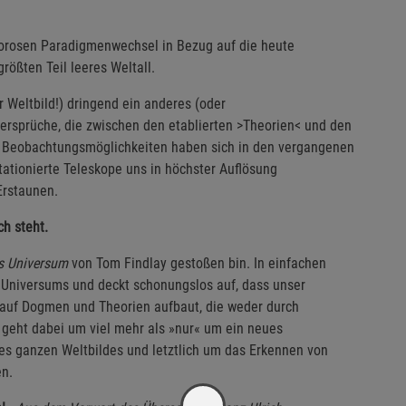
gorosen Paradigmenwechsel in Bezug auf die heute
ößten Teil leeres Weltall.
Weltbild!) dringend ein anderes (oder
dersprüche, die zwischen den etablierten >Theorien< und den
e Beobachtungsmöglichkeiten haben sich in den vergangenen
tationierte Teleskope uns in höchster Auflösung
Erstaunen.
h steht.
es Universum
von Tom Findlay gestoßen bin. In einfachen
n Universums und deckt schonungslos auf, dass unser
 auf Dogmen und Theorien aufbaut, die weder durch
geht dabei um viel mehr als »nur« um ein neues
es ganzen Weltbildes und letztlich um das Erkennen von
en.