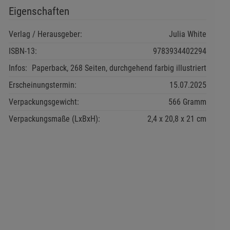
Eigenschaften
Verlag / Herausgeber:
Julia White
ISBN-13:
9783934402294
Infos:
Paperback, 268 Seiten, durchgehend farbig illustriert
Erscheinungstermin:
15.07.2025
Verpackungsgewicht:
566 Gramm
Verpackungsmaße (LxBxH):
2,4
20,8
21
cm