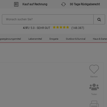
Kauf auf Rechnung
30 Tage Rückgaberecht
4.91
/ 5.0 - SEHR GUT
(148.387)
gsergänzungsmittel
Lebensmittel
Drogerie
Outdoor & Survival
Haus & Garte
Merken
Teilen