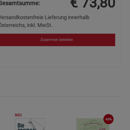
€
73,80
Gesamtsumme:
Versandkostenfreie Lieferung innerhalb
Österreichs, inkl. MwSt.
s
Zusammen bestellen
ies
NEU
-65%