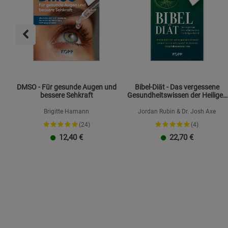
DMSO - Für gesunde Augen und
Bibel-Diät - Das vergessene
bessere Sehkraft
Gesundheitswissen der Heiligen
Schrift
Brigitte Hamann
Jordan Rubin & Dr. Josh Axe
(24)
(4)
12,40
€
22,70
€