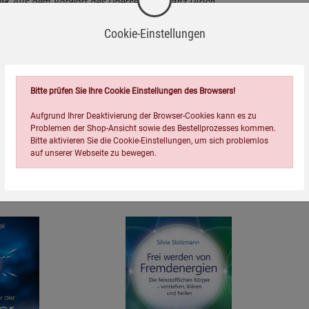
h!«
Aus dem Vorwort des Übersetzers Franz Ulrich
eler Freie-Energie-Systeme sein, die von der Wissenschaft
Cookie-Einstellungen
nal
Bitte prüfen Sie Ihre Cookie Einstellungen des Browsers!
Aufgrund Ihrer Deaktivierung der Browser-Cookies kann es zu
Problemen der Shop-Ansicht sowie des Bestellprozesses kommen.
Bitte aktivieren Sie die Cookie-Einstellungen, um sich problemlos
auf unserer Webseite zu bewegen.
Wird oft zusammen bestellt:
Einstellungen speichern für die Gruppe
Einstellungen speichern für die Gruppe
Einstellungen speichern für d
Zurück
Einwilligung nicht erteilen