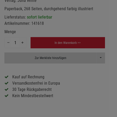
Verlag:
Julia White
Paperback, 268 Seiten, durchgehend farbig illustriert
Lieferstatus:
sofort lieferbar
Artikelnummer:
141618
Menge
In den Warenkorb >>
Toggle Dropd
Zur Merkliste hinzufügen
Kauf auf Rechnung
Versandkostenfrei in Europa
30 Tage Rückgaberecht
Kein Mindestbestellwert