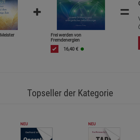
=
Notwendige Cookies (5)
Beschreibung Notwendige Cookies
Cookie-Informationen
anzeigen
 Meister
Frei werden von
Fremdenergien
Statistik Cookies (1)
Statistik Cookie
16,40
€
Beschreibung Statistik Cookies
Cookie-Informationen
anzeigen
Marketing Cookies (3)
Marketing Cook
Beschreibung Marketing Cookies
Topseller der Kategorie
Cookie-Informationen
anzeigen
Datenschutzerklärung
Impressum
NEU
NEU