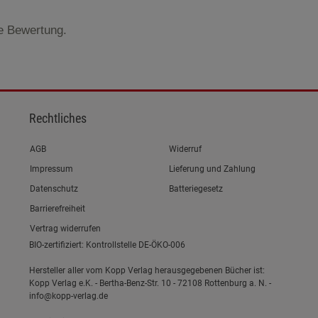
te Bewertung.
Rechtliches
Link zum/zur
AGB
Widerruf
Link zum/zur
Impressum
Lieferung und Zahlung
Link zum/zur
Datenschutz
Batteriegesetz
Link zum/zur
Barrierefreiheit
Vertrag widerrufen
BIO-zertifiziert: Kontrollstelle DE-ÖKO-006
Hersteller aller vom Kopp Verlag herausgegebenen Bücher ist:
Kopp Verlag e.K. - Bertha-Benz-Str. 10 - 72108 Rottenburg a. N. -
info@kopp-verlag.de