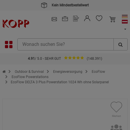
Kein Mindestbestellwert
4.91
/ 5.0 - SEHR GUT
(148.391)
Zur Startseite des Kopp Verlag Online-Shop
Outdoor & Survival
Energieversorgung
EcoFlow
EcoFlow Powerstations
EcoFlow DELTA 3 Plus Powerstation 1024 Wh ohne Solarpanel
Merken