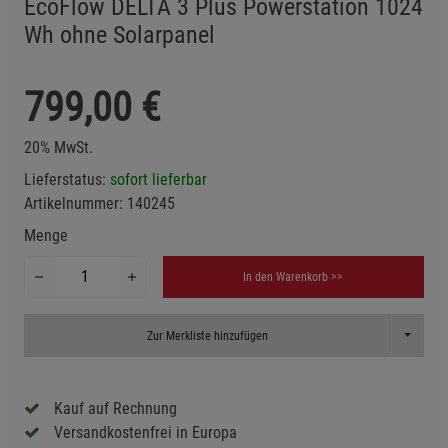
EcoFlow DELTA 3 Plus Powerstation 1024
Wh ohne Solarpanel
799,00
€
20% MwSt.
Lieferstatus:
sofort lieferbar
Artikelnummer:
140245
Menge
In den Warenkorb >>
Toggle D
Zur Merkliste hinzufügen
Kauf auf Rechnung
Versandkostenfrei in Europa