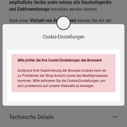
empfindliche Geräte sowie nahezu alle Haushaltsgeräte
und Elektrowerkzeuge
betrieben werden können.
Dank einer
Vielzahl von Anschlüssen
können Sie mit der
EcoFlow DELTA 3 Plus Powerstation
über zwölf Geräte
gleichzeitig laden
, sodass Sie sich auch unterwegs ganz
Cookie-Einstellungen
wie zu Hause fühlen.
Die
EcoFlow DELTA 3 Plus Powerstation
ist auch
hervorragend als Vorsorge für einen Blackout geeignet.
Bitte prüfen Sie Ihre Cookie Einstellungen des Browsers!
Besonders hervorzuheben sind dabei der fast geräuschlose
Aufgrund Ihrer Deaktivierung der Browser-Cookies kann es
Betrieb und die Möglichkeit der Verwendung in
zu Problemen der Shop-Ansicht sowie des Bestellprozesses
Innenräumen.
kommen. Bitte aktivieren Sie die Cookie-Einstellungen, um
sich problemlos auf unserer Webseite zu bewegen.
Lieferumfang:
EcoFlow DELTA 3 Plus Powerstation
1.024 Wh
(ohne Tasche), deutsche Bedienungsanleitung.
Technische Details