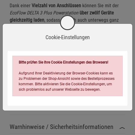
Dank einer
Vielzahl von Anschlüssen
können Sie mit der
EcoFlow DELTA 3 Plus Powerstation
über zwölf Geräte
gleichzeitig laden
, sodass Sie sich auch unterwegs ganz
wie zu Hause fühlen.
Cookie-Einstellungen
Die
EcoFlow DELTA 3 Plus Powerstation
ist auch
hervorragend als Vorsorge für einen Blackout geeignet.
Besonders hervorzuheben sind dabei der fast geräuschlose
Betrieb und die Möglichkeit der Verwendung in
Bitte prüfen Sie Ihre Cookie Einstellungen des Browsers!
Innenräumen.
Aufgrund Ihrer Deaktivierung der Browser-Cookies kann es
zu Problemen der Shop-Ansicht sowie des Bestellprozesses
Lieferumfang:
EcoFlow DELTA 3 Plus Powerstation
kommen. Bitte aktivieren Sie die Cookie-Einstellungen, um
1.024 Wh
(ohne Tasche), deutsche Bedienungsanleitung.
sich problemlos auf unserer Webseite zu bewegen.
Technische Details
Warnhinweise / Sicherheitsinformationen