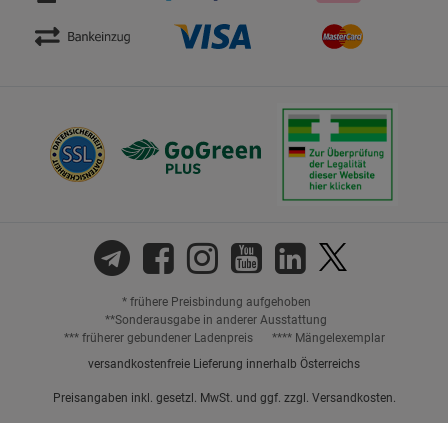
* frühere Preisbindung aufgehoben
**Sonderausgabe in anderer Ausstattung
*** früherer gebundener Ladenpreis
**** Mängelexemplar
versandkostenfreie Lieferung innerhalb Österreichs
Preisangaben inkl. gesetzl. MwSt. und ggf. zzgl.
Versandkosten.