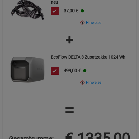
neu
37,00
€
Hinweise
EcoFlow DELTA 3 Zusatzakku 1024 Wh
499,00
€
Hinweise
=
€
1335,00
Gesamtsumme: