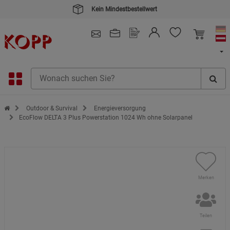
Kein Mindestbestellwert
4.91
/ 5.0 - SEHR GUT
(148.391)
Zur Startseite des Kopp Verlag Online-Shop
Outdoor & Survival
Energieversorgung
EcoFlow DELTA 3 Plus Powerstation 1024 Wh ohne Solarpanel
Merken
Teilen