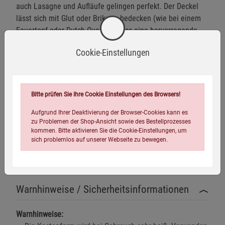
auch Lasagne und Aufläufe gelingen perfekt. Der Deckel
lässt sich mit Glut oder Briketts bedecken (wie bei einem
Feuertopf oder Dutch Oven), sodass eine hervorragende
Rundumwärme entsteht. Im Backofen funktioniert die
Cookie-Einstellungen
Kastenform als Bräter. Der Deckel kann umgedreht auch
als Bratpfanne zum Beispiel für leckere Spiegeleier
verwendet werden.
Bitte prüfen Sie Ihre Cookie Einstellungen des Browsers!
Ein wirklich nützliches Teil, mit dem Sie viel Freude haben
Aufgrund Ihrer Deaktivierung der Browser-Cookies kann es
werden!
zu Problemen der Shop-Ansicht sowie des Bestellprozesses
kommen. Bitte aktivieren Sie die Cookie-Einstellungen, um
Gewicht:
4,8 kg
sich problemlos auf unserer Webseite zu bewegen.
Füllmenge:
3 l
Maße (L × H × B):
35 × 13 × 13 cm
Warnhinweise / Sicherheitsinformationen
Warnhinweise: