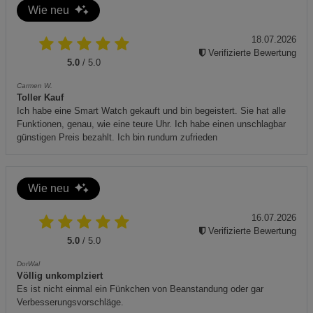
Achten Sie darauf, ihn sicher zu handhaben.
Wie neu
Datenschutzerklärung
Impressum
Zusätzliche Hinweise:
18.07.2026
Material: Hochwertiges Gusseisen. Gewicht: 4,8 kg.
Verifizierte Bewertung
5.0
/ 5.0
Füllmenge: 3 Liter.
Carmen W.
Maße: 35 × 13 × 13 cm (L × H × B).
Toller Kauf
Ich habe eine Smart Watch gekauft und bin begeistert. Sie hat alle
Geeignet für die Zubereitung von Brot, Kuchen, Lasagne,
Funktionen, genau, wie eine teure Uhr. Ich habe einen unschlagbar
Aufläufen und geschmortem Fleisch. Funktioniert auf
günstigen Preis bezahlt. Ich bin rundum zufrieden
offenem Feuer und im Backofen.
Entsorgung: Bitte beachten Sie die örtlichen
Vorschriften zur Entsorgung von Gusseisenprodukten.
Wie neu
16.07.2026
Verifizierte Bewertung
5.0
/ 5.0
DorWal
Völlig unkomplziert
Es ist nicht einmal ein Fünkchen von Beanstandung oder gar
Verbesserungsvorschläge.