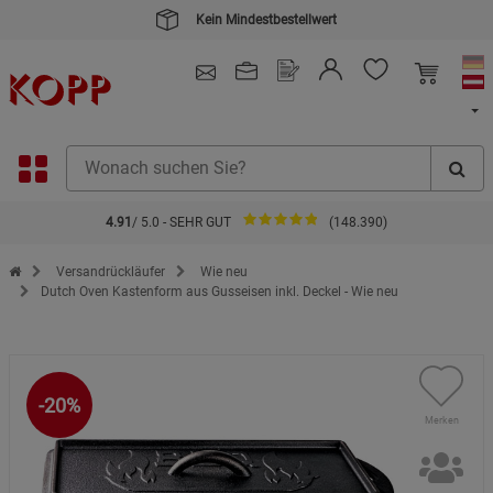
Kein Mindestbestellwert
4.91
/ 5.0 - SEHR GUT
(148.390)
Zur Startseite des Kopp Verlag Online-Shop
Versandrückläufer
Wie neu
Dutch Oven Kastenform aus Gusseisen inkl. Deckel - Wie neu
-20%
Merken