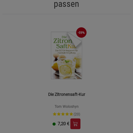
passen
-59%
Die Zitronensaft-Kur
Tom Woloshyn
(20)
7,20
€