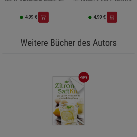
4,99
€
4,99
€
Weitere Bücher des Autors
-59%