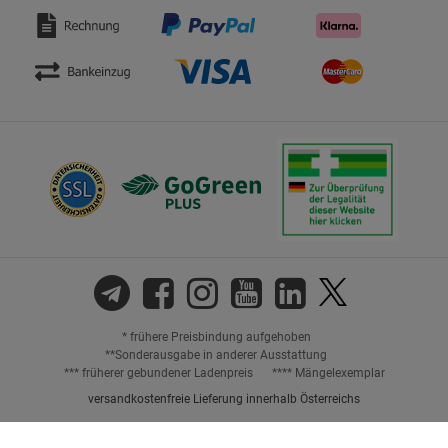
* frühere Preisbindung aufgehoben
**Sonderausgabe in anderer Ausstattung
*** früherer gebundener Ladenpreis
**** Mängelexemplar
versandkostenfreie Lieferung innerhalb Österreichs
Preisangaben inkl. gesetzl. MwSt. und ggf. zzgl.
Versandkosten.