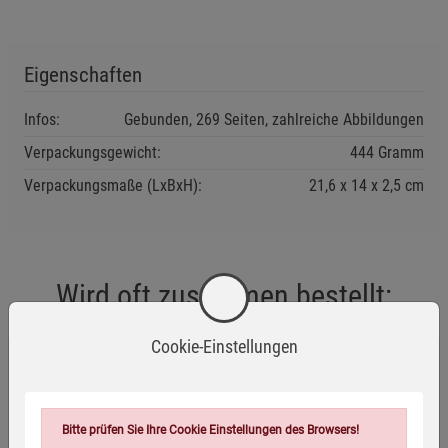
Eigenschaften
Infos:
Gebunden, 269 Seiten, zahlreiche Abbildungen
Verpackungsgewicht:
444 Gramm
Verpackungsmaße (LxBxH):
21,6
14
2,5
cm
Wird oft zusammen bestellt:
Cookie-Einstellungen
Die Zitronensaft-Kur - Mängelartikel
3,99
€
Bitte prüfen Sie Ihre Cookie Einstellungen des Browsers!