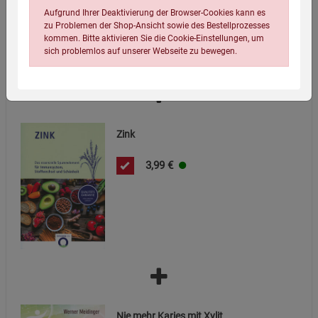
Aufgrund Ihrer Deaktivierung der Browser-Cookies kann es
zu Problemen der Shop-Ansicht sowie des Bestellprozesses
kommen. Bitte aktivieren Sie die Cookie-Einstellungen, um
sich problemlos auf unserer Webseite zu bewegen.
Zink
3,99
€
Einstellungen speichern für die Gruppe
Einstellungen speichern für die Gruppe
Einstellungen speichern für die Gruppe
Zurück
Einwilligung nicht erteilen
Notwendige Cookies (5)
Beschreibung Notwendige Cookies
Cookie-Informationen
anzeigen
Nie mehr Karies mit Xylit