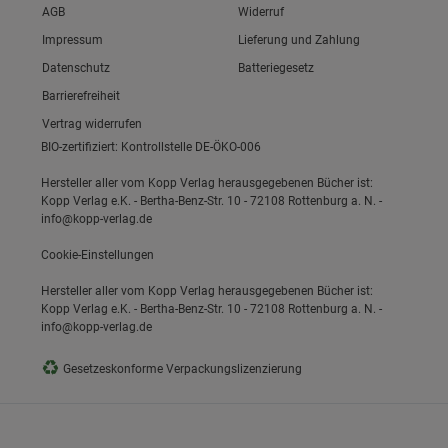
Link zum/zur
AGB
Widerruf
Link zum/zur
Impressum
Lieferung und Zahlung
Link zum/zur
Datenschutz
Batteriegesetz
Link zum/zur
ie Gruppe
Barrierefreiheit
Vertrag widerrufen
BIO-zertifiziert: Kontrollstelle DE-ÖKO-006
Hersteller aller vom Kopp Verlag herausgegebenen Bücher ist:
Kopp Verlag e.K. - Bertha-Benz-Str. 10 - 72108 Rottenburg a. N. -
info@kopp-verlag.de
Cookie-Einstellungen
s
Hersteller aller vom Kopp Verlag herausgegebenen Bücher ist:
Kopp Verlag e.K. - Bertha-Benz-Str. 10 - 72108 Rottenburg a. N. -
info@kopp-verlag.de
♻
Gesetzeskonforme Verpackungslizenzierung
ies