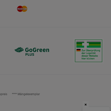
npreis
**** Mängelexemplar
×