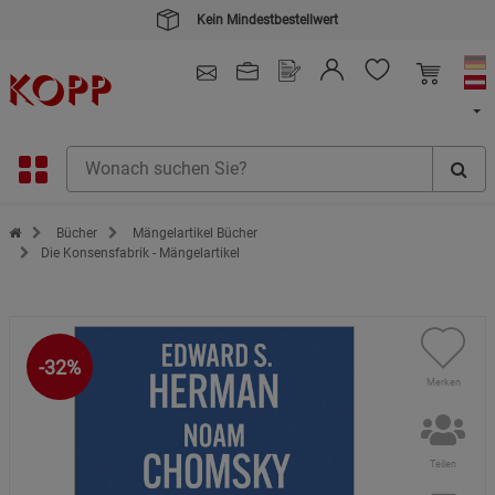
Kein Mindestbestellwert
4.91
/ 5.0 - SEHR GUT
(148.391)
Zur Startseite des Kopp Verlag Online-Shop
Bücher
Mängelartikel Bücher
Die Konsensfabrik - Mängelartikel
-32%
Merken
Teilen