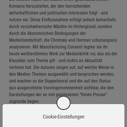
Konsens herzustellen, der den herrschenden
wirtschaftlichen und politischen Interessen folgt - und
nutzen sie. Diese Einflussnahme erfolgt jedoch keinesfalls
durch verschwörerische Mächte im Hintergrund, sondern
durch die ökonomischen Bedingungen der
Medienlandschaft, die Chomsky und Herman schonungslos
analysieren. Mit Manufacturing Consent legten sie ihr
heute weltberühmtes Werk zur Medienkritik vor, das als der
Klassiker zum Thema gilt - und nichts an Aktualität
verloren hat. Die Autoren zeigen auf, auf welche Weise in
den Medien Themen ausgewählt und besprochen werden,
und machen so die Doppelmoral und die auf den Status
quo ausgerichtete Voreingenommenheit sichtbar, die den
Darstellungen der so viel gepriesenen "freien Presse"
zugrunde liegen.
Herstellerinformationen
Cookie-Einstellungen