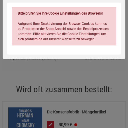
Bitte prüfen Sie Ihre Cookie Einstellungen des Browsers!
Eigenschaften
Aufgrund Ihrer Deaktivierung der Browser-Cookies kann es
zu Problemen der Shop-Ansicht sowie des Bestellprozesses
Verlag / Herausgeber:
Westend
kommen. Bitte aktivieren Sie die Cookie-Einstellungen, um
Infos:
Softcover, 704 Seiten
sich problemlos auf unserer Webseite zu bewegen.
Verpackungsgewicht:
840 Gramm
Verpackungsmaße (LxBxH):
21,5
13,7
4,2
cm
Wird oft zusammen bestellt:
Einstellungen speichern für die Gruppe
Einstellungen speichern für die Gruppe
Einstellungen speichern für die Gruppe
Zurück
Einwilligung nicht erteilen
Die Konsensfabrik - Mängelartikel
Notwendige Cookies (5)
30,99
€