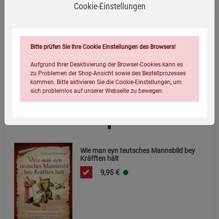
Cookie-Einstellungen
Die Ernährungslügen - Mängelartikel
Bitte prüfen Sie Ihre Cookie Einstellungen des Browsers!
18,99
€
Aufgrund Ihrer Deaktivierung der Browser-Cookies kann es
zu Problemen der Shop-Ansicht sowie des Bestellprozesses
kommen. Bitte aktivieren Sie die Cookie-Einstellungen, um
sich problemlos auf unserer Webseite zu bewegen.
Wie man eyn teutsches Mannsbild bey
Kräfften hält
9,95
€
Einstellungen speichern für die Gruppe
Einstellungen speichern für die Gruppe
Einstellungen speichern für die Gruppe
Zurück
Einwilligung nicht erteilen