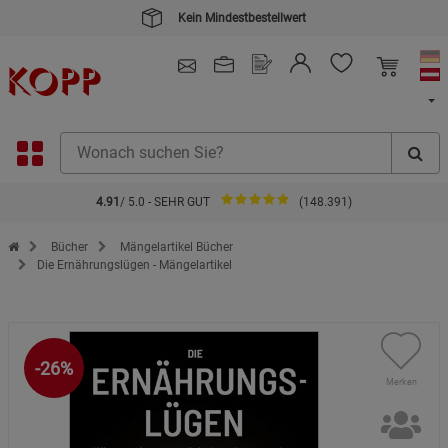
Kein Mindestbestellwert
4.91
/ 5.0 - SEHR GUT
(148.391)
Zur Startseite des Kopp Verlag Online-Shop
Bücher
Mängelartikel Bücher
Die Ernährungslügen - Mängelartikel
-26%
Merken