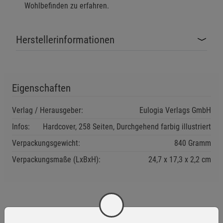
Wohlbefinden zu erfahren.
Herstellerinformationen
Eigenschaften
Verlag / Herausgeber:
Eulogia Verlags GmbH
Infos:
Hardcover, 258 Seiten, Durchgehend farbig illustriert
Verpackungsgewicht:
840 Gramm
Verpackungsmaße (LxBxH):
24,7
17,3
2,2
cm
Wird oft zusammen bestellt: