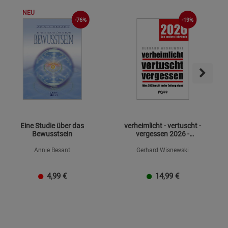
NEU
-76%
-19%
s
Eine Studie über das
verheimlicht - vertuscht -
ies
Bewusstsein
vergessen 2026 -
Mängelexemplar
Annie Besant
Gerhard Wisnewski
4,99
€
14,99
€