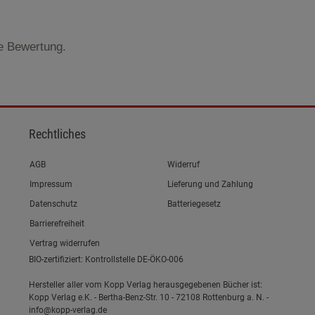
te Bewertung.
Rechtliches
Link zum/zur
AGB
Widerruf
Link zum/zur
Impressum
Lieferung und Zahlung
Link zum/zur
Datenschutz
Batteriegesetz
Link zum/zur
Barrierefreiheit
Vertrag widerrufen
BIO-zertifiziert: Kontrollstelle DE-ÖKO-006
Hersteller aller vom Kopp Verlag herausgegebenen Bücher ist:
Kopp Verlag e.K. - Bertha-Benz-Str. 10 - 72108 Rottenburg a. N. -
info@kopp-verlag.de