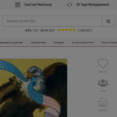
Kauf auf Rechnung
30 Tage Rückgaberecht
4.91
/ 5.0 - SEHR GUT
(148.391)
ischen Imperiums - Mängelartikel
gsergänzungsmittel
Lebensmittel
Drogerie
Outdoor & Survival
Haus & Garte
Merken
Teilen
Drucken