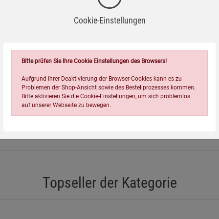
Cookie-Einstellungen
=
Bitte prüfen Sie Ihre Cookie Einstellungen des Browsers!
Aufgrund Ihrer Deaktivierung der Browser-Cookies kann es zu
Problemen der Shop-Ansicht sowie des Bestellprozesses kommen.
ung
Das Buch Henoch
Bitte aktivieren Sie die Cookie-Einstellungen, um sich problemlos
auf unserer Webseite zu bewegen.
6,95
€
Topseller der Kategorie
Einstellungen speichern für die Gruppe
Einstellungen speichern für die Gruppe
Einstellungen speichern für d
Zurück
Einwilligung nicht erteilen