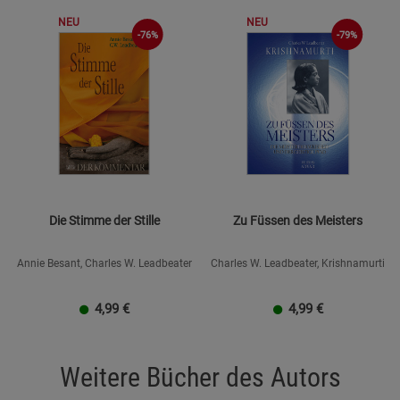
Notwendige Cookies (5)
NEU
NEU
Beschreibung Notwendige Cookies
-76%
-79%
Cookie-Informationen
anzeigen
Statistik Cookies (1)
Statistik Cookie
Beschreibung Statistik Cookies
Cookie-Informationen
anzeigen
Marketing Cookies (3)
Die Stimme der Stille
Zu Füssen des Meisters
Marketing Cook
Beschreibung Marketing Cookies
Annie Besant, Charles W. Leadbeater
Charles W. Leadbeater, Krishnamurti
Cookie-Informationen
anzeigen
4,99
€
4,99
€
Datenschutzerklärung
Impressum
Weitere Bücher des Autors