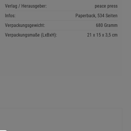
Verlag / Herausgeber:
peace press
Infos:
Paperback, 534 Seiten
Verpackungsgewicht:
680 Gramm
Verpackungsmaße (LxBxH):
21
15
3,5
cm