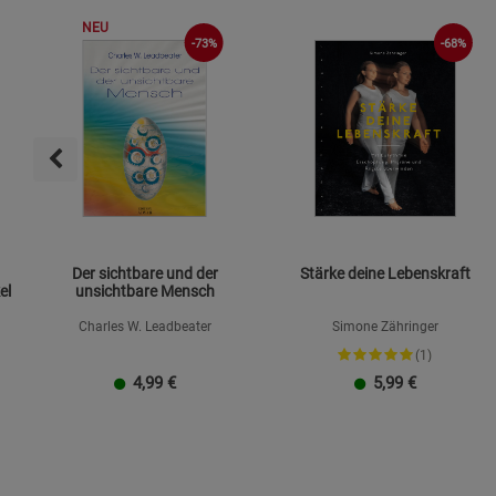
NEU
-73%
-68%
Der sichtbare und der
Stärke deine Lebenskraft
el
unsichtbare Mensch
Charles W. Leadbeater
Simone Zähringer
(1)
4,99
€
5,99
€