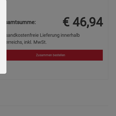
€
46,94
Gesamtsumme:
Versandkostenfreie Lieferung innerhalb
Österreichs, inkl. MwSt.
Zusammen bestellen
ie Gruppe