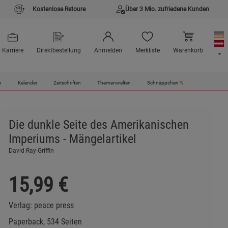
Kostenlose Retoure
Über 3 Mio. zufriedene Kunden
Karriere
Direktbestellung
Anmelden
Merkliste
Warenkorb
n
Kalender
Zeitschriften
Themenwelten
Schnäppchen
%
Die dunkle Seite des Amerikanischen
Imperiums - Mängelartikel
David Ray Griffin
15,99
€
Verlag:
peace press
Paperback, 534 Seiten