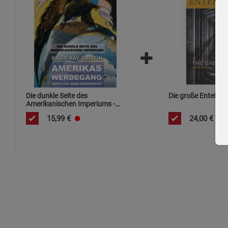
Die dunkle Seite des
Die große Enteign
Amerikanischen Imperiums -
Mängelartikel
15,99
€
24,00
€