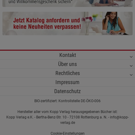
Cookie-Informationen
anzeigen
Statistik Cookies (1)
Statistik Cookies
Beschreibung Statistik Cookies
Cookie-Informationen
anzeigen
Kontakt
Marketing Cookies (3)
Marketing Cookies
Über uns
Beschreibung Marketing Cookies
Rechtliches
Impressum
Cookie-Informationen
anzeigen
Datenschutz
Datenschutzerklärung
Impressum
BIO-zertifiziert: Kontrollstelle DE-ÖKO-006
Hersteller aller vom Kopp Verlag herausgegebenen Bücher ist:
Kopp Verlag e.K. - Bertha-Benz-Str. 10 - 72108 Rottenburg a. N. - info@kopp-
verlag.de
Cookie-Einstellungen