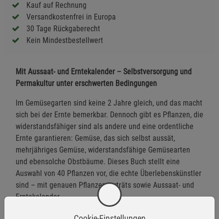
Kauf auf Rechnung
Versandkostenfrei in Europa
30 Tage Rückgaberecht
Kein Mindestbestellwert
Mit Aussaat- und Erntekalender – Selbstversorgung und
Permakultur unter erschwerten Bedingungen
Im Gemüsegarten sind keine 2 Jahre gleich, und das macht
sich bei der Ernte bemerkbar. Dennoch gibt es Pflanzen, die
widerstandsfähiger sind als andere und eine ordentliche
Ernte garantieren: Gemüse, das sich selbst aussät,
mehrjähriges Gemüse, widerstandsfähige Gemüsearten
und ebensolche Obstbäume. Dieses Buch stellt eine
Auswahl von 40 Pflanzen vor, die echte Überlebenskünstler
sind – mit genauen Pflanzenporträts sowie Aussaat- und
Erntekalender.
Cookie-Einstellungen