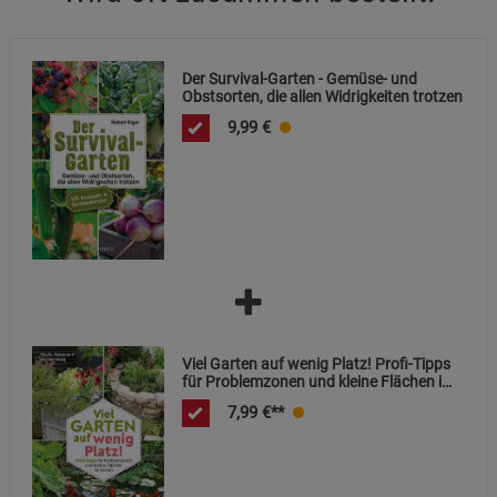
Notwendige Cookies (5)
Beschreibung Notwendige Cookies
Der Survival-Garten - Gemüse- und
Cookie-Informationen
anzeigen
Obstsorten, die allen Widrigkeiten trotzen
9,99
€
Statistik Cookies (1)
Statistik Cookies
Beschreibung Statistik Cookies
Cookie-Informationen
anzeigen
Marketing Cookies (3)
Marketing Cookies
Beschreibung Marketing Cookies
Cookie-Informationen
anzeigen
Viel Garten auf wenig Platz! Profi-Tipps
für Problemzonen und kleine Flächen im
Garten
7,99
€**
Datenschutzerklärung
Impressum