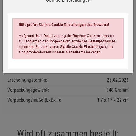
Herstellerinformationen
Bitte prüfen Sie Ihre Cookie Einstellungen des Browsers!
Eigenschaften
Aufgrund Ihrer Deaktivierung der Browser-Cookies kann es
zu Problemen der Shop-Ansicht sowie des Bestellprozesses
kommen. Bitte aktivieren Sie die Cookie-Einstellungen, um
Verlag / Herausgeber:
Bassermann
sich problemlos auf unserer Webseite zu bewegen.
ISBN-13:
9783809453277
Infos:
Paperback, 128 Seiten, durchgehend farbig illustriert
Erscheinungstermin:
25.02.2026
Verpackungsgewicht:
348 Gramm
Verpackungsmaße (LxBxH):
1,7
17
22
cm
Einstellungen speichern für die Gruppe
Einstellungen speichern für die Gruppe
Einstellungen speichern für die Gruppe
Zurück
Einwilligung nicht erteilen
Wird oft zusammen bestellt: