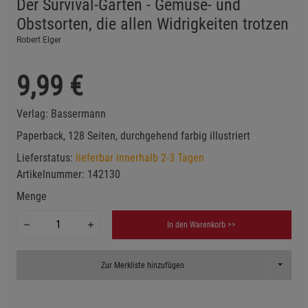
Der Survival-Garten - Gemüse- und
Obstsorten, die allen Widrigkeiten trotzen
Robert Elger
9,99
€
Verlag:
Bassermann
Paperback, 128 Seiten, durchgehend farbig illustriert
Lieferstatus:
lieferbar innerhalb 2-3 Tagen
Artikelnummer:
142130
Menge
In den Warenkorb >>
Toggle D
Zur Merkliste hinzufügen