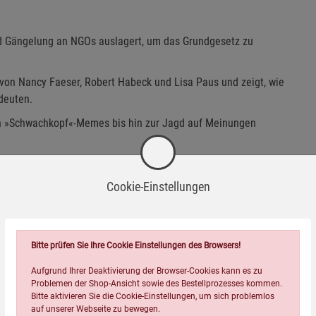
 Gängelung an NGOs auslagert, um das Grundgesetz zu
 von Nancy Faeser, Robert Habeck und Lisa Paus und zeigt, wie
deuten.
»Schwachkopf«-Memes bis hin zur Jagd auf Meinungen
t als Schutzschild des Bürgers verteidigen, wird Europa durch
r staatliche Bevormundung und die Verfolgung von
Cookie-Einstellungen
Bitte prüfen Sie Ihre Cookie Einstellungen des Browsers!
Aufgrund Ihrer Deaktivierung der Browser-Cookies kann es zu
e die ungesteuerte Öffentlichkeit fürchtet und sich hinter
Problemen der Shop-Ansicht sowie des Bestellprozesses kommen.
en Rechtsbegriffen wie »Hass und Hetze« und
Bitte aktivieren Sie die Cookie-Einstellungen, um sich problemlos
auf unserer Webseite zu bewegen.