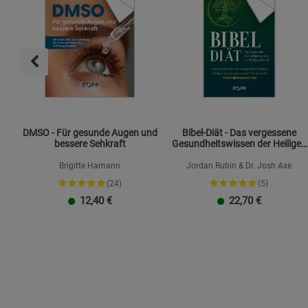
DMSO - Für gesunde Augen und
Bibel-Diät - Das vergessene
bessere Sehkraft
Gesundheitswissen der Heiligen
Schrift
Brigitte Hamann
Jordan Rubin & Dr. Josh Axe
(24)
(5)
12,40
€
22,70
€