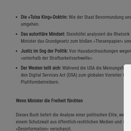
Die »Tulsa King«-Doktrin:
Wie der Staat Bevormundung und
umgehen.
Das autoritäre Mindset:
Steinhöfel analysiert die Rhetorik
Minister das Grundgesetz zum bloßen »Thesenpapier« um
Justiz im Sog der Politik:
Von Hausdurchsuchungen wegen 
»unterhalb der Strafbarkeitsschwelle«.
Der Westen teilt sich:
Während die USA die Meinungsfreihei
den Digital Services Act (DSA) zum globalen Vorreiter fü
Plattformbetreibern.
Wenn Minister die Freiheit fürchten
Dieses Buch liefert die Analyse einer politischen Elite, welch
einem Schutzwall aus öffentlich-rechtlichen Medien und vag
»Desinformation« verschanzt.