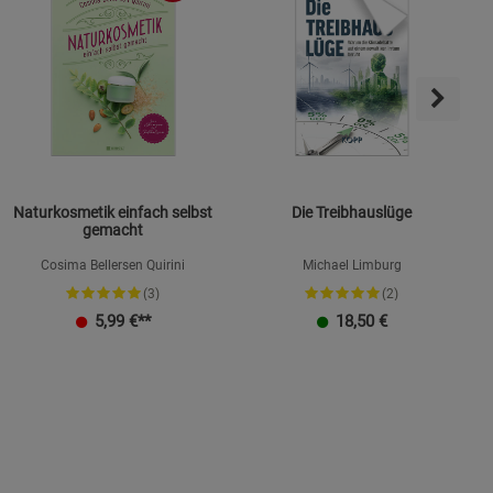
Naturkosmetik einfach selbst
Die Treibhauslüge
gemacht
Cosima Bellersen Quirini
Michael Limburg
(3)
(2)
K
5,99
€**
18,50
€