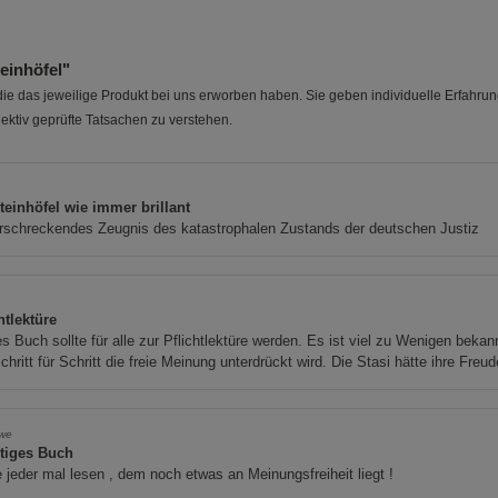
einhöfel"
e das jeweilige Produkt bei uns erworben haben. Sie geben individuelle Erfahru
ektiv geprüfte Tatsachen zu verstehen.
teinhöfel wie immer brillant
rschreckendes Zeugnis des katastrophalen Zustands der deutschen Justiz
K
htlektüre
s Buch sollte für alle zur Pflichtlektüre werden. Es ist viel zu Wenigen bekan
chritt für Schritt die freie Meinung unterdrückt wird. Die Stasi hätte ihre Freud
we
tiges Buch
e jeder mal lesen , dem noch etwas an Meinungsfreiheit liegt !