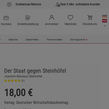
Kostenlose Retoure
Über 3 Mio. zufriedene Kunden
Karriere
Direktbestellung
Anmelden
Merkliste
Warenkorb
n
Kalender
Zeitschriften
Themenwelten
Schnäppchen
%
Der Staat gegen Steinhöfel
Joachim Nikolaus Steinhöfel
(4)
18,00
€
Verlag:
Deutscher Wirtschaftsbuchverlag