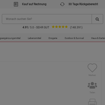
Kauf auf Rechnung
30 Tage Rückgaberecht
4.91
/ 5.0 - SEHR GUT
(148.391)
gsergänzungsmittel
Lebensmittel
Drogerie
Outdoor & Survival
Haus & Garte
Merken
Teilen