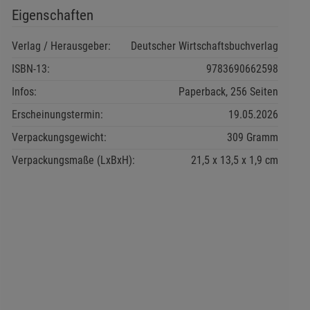
Eigenschaften
Verlag / Herausgeber:
Deutscher Wirtschaftsbuchverlag
ISBN-13:
9783690662598
Infos:
Paperback, 256 Seiten
Erscheinungstermin:
19.05.2026
Verpackungsgewicht:
309 Gramm
Verpackungsmaße (LxBxH):
21,5
13,5
1,9
cm