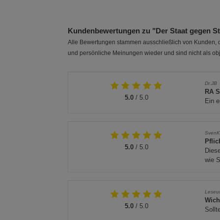
Kundenbewertungen zu "Der Staat gegen St
Alle Bewertungen stammen ausschließlich von Kunden, di
und persönliche Meinungen wieder und sind nicht als obj
Dr.JB
RA S
5.0
/ 5.0
Ein e
Sven
Pflic
5.0
/ 5.0
Diese
wie S
Leseu
Wich
5.0
/ 5.0
Sollt