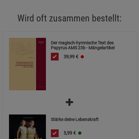
Notwendige Cookies (5)
Wird oft zusammen bestellt:
Beschreibung Notwendige Cookies
Cookie-Informationen
anzeigen
Der magisch-hymnische Text des
Statistik Cookies (1)
Papyrus AMS 23b - Mängelartikel
Statistik Cookies
39,99
€
Beschreibung Statistik Cookies
Cookie-Informationen
anzeigen
Marketing Cookies (3)
Marketing Cookies
Beschreibung Marketing Cookies
Cookie-Informationen
anzeigen
Stärke deine Lebenskraft
Datenschutzerklärung
Impressum
5,99
€