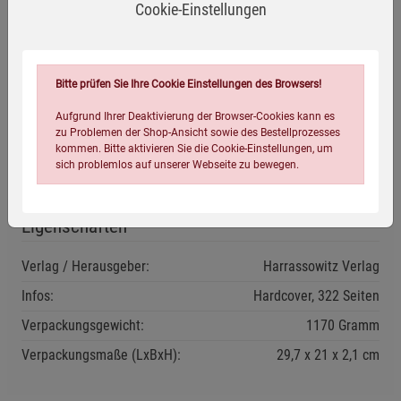
Cookie-Einstellungen
sein Kult und seine Priesterschaft ausführlich diskutiert.
Anschließend geht die Autorin auf die vielschichtige Natur
dieser Gottheit ein. Ein Katalog mit den Belegen und
Abbildungen zu Horus imi-Schenut, eine Paläografie, ein
Bitte prüfen Sie Ihre Cookie Einstellungen des Browsers!
Glossar, eine synoptische Zusammenstellung der
Aufgrund Ihrer Deaktivierung der Browser-Cookies kann es
Paralleltexte und ein Tafelteil zu Papyrus AMS 23b runden
zu Problemen der Shop-Ansicht sowie des Bestellprozesses
die Publikation ab.
kommen. Bitte aktivieren Sie die Cookie-Einstellungen, um
sich problemlos auf unserer Webseite zu bewegen.
Eigenschaften
Verlag / Herausgeber:
Harrassowitz Verlag
Infos:
Hardcover, 322 Seiten
Verpackungsgewicht:
1170 Gramm
Einstellungen speichern für die Gruppe
Einstellungen speichern für die Gruppe
Verpackungsmaße (LxBxH):
29,7
21
2,1
cm
Einstellungen speichern für die Gruppe
Zurück
Einwilligung nicht erteilen