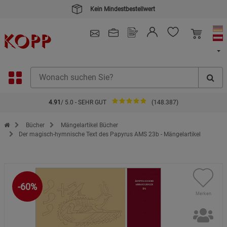
Kein Mindestbestellwert
4.91
/ 5.0 - SEHR GUT
(148.387)
Zur Startseite des Kopp Verlag Online-Shop
Bücher
Mängelartikel Bücher
Der magisch-hymnische Text des Papyrus AMS 23b - Mängelartikel
-60%
Merken