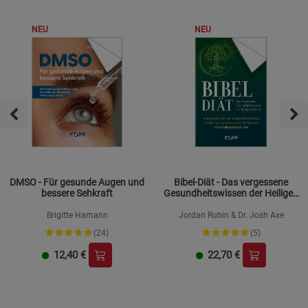
NEU
NEU
DMSO - Für gesunde Augen und
Bibel-Diät - Das vergessene
bessere Sehkraft
Gesundheitswissen der Heiligen
Schrift
Brigitte Hamann
Jordan Rubin & Dr. Josh Axe
(24)
(5)
12,40
€
22,70
€