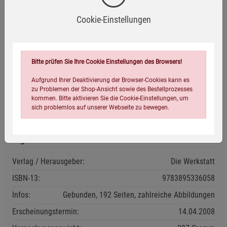
Überraschendes zutage: Zimt, den wir eher als
Weihnachtsaroma kennen, würzt im Vorderen Orient
Cookie-Einstellungen
Schmorgerichte. Sichuanpfeffer sorgt in der chinesischen
Küche für prickelnd– betäubende Schärfe und hat als
Geschmacksrichtung sogar einen eigenen Namen erhalten.
Aber auch dem heimischen hessischen Handkäs mit Musik
Bitte prüfen Sie Ihre Cookie Einstellungen des Browsers!
darf ein Gewürz keinesfalls fehlen. Welches das ist, verrät
Aufgrund Ihrer Deaktivierung der Browser-Cookies kann es
der Autor auf Seite 98.
zu Problemen der Shop-Ansicht sowie des Bestellprozesses
kommen. Bitte aktivieren Sie die Cookie-Einstellungen, um
sich problemlos auf unserer Webseite zu bewegen.
Eigenschaften
Verlag / Herausgeber:
Die Werkstatt
ISBN-13:
9783895336058
Infos:
Gebunden, 192 Seiten, zahlreiche Abbildungen
Einstellungen speichern für die Gruppe
Einstellungen speichern für die Gruppe
Erscheinungstermin:
14.04.2008
Einstellungen speichern für die Gruppe
Zurück
Einwilligung nicht erteilen