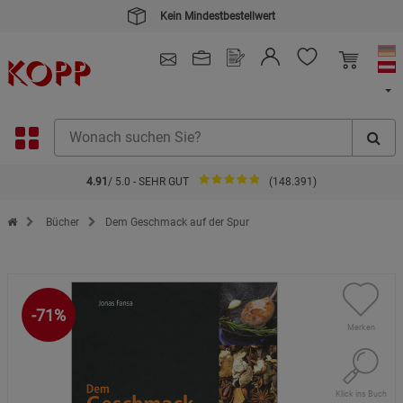
Kein Mindestbestellwert
4.91
/ 5.0 - SEHR GUT
(148.391)
Zur Startseite des Kopp Verlag Online-Shop
Bücher
Dem Geschmack auf der Spur
-71%
Merken
Klick ins Buch