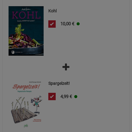
Kohl
10,00
€
Spargelzeit!
4,99
€