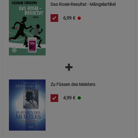
Notwendige Cookies (5)
Das Rosie-Resultat - Mängelartikel
Beschreibung Notwendige Cookies
6,99
€
Cookie-Informationen
anzeigen
Statistik Cookies (1)
Statistik Cookies
Beschreibung Statistik Cookies
Cookie-Informationen
anzeigen
Marketing Cookies (3)
Marketing Cookies
Zu Füssen des Meisters
Beschreibung Marketing Cookies
Cookie-Informationen
anzeigen
4,99
€
Datenschutzerklärung
Impressum