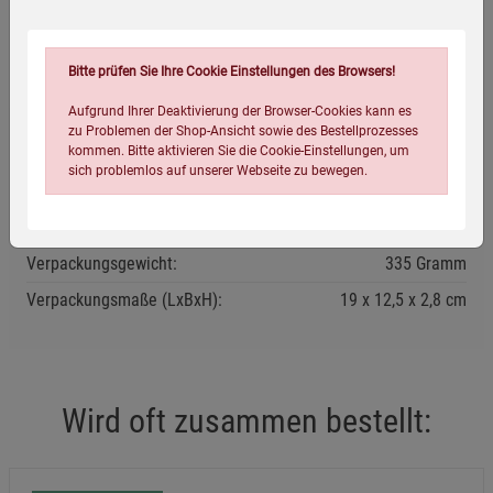
»Temporeich, unterhaltsam, ehrlich und warmherzig.«
The
Guardian
Bitte prüfen Sie Ihre Cookie Einstellungen des Browsers!
Aufgrund Ihrer Deaktivierung der Browser-Cookies kann es
zu Problemen der Shop-Ansicht sowie des Bestellprozesses
Eigenschaften
kommen. Bitte aktivieren Sie die Cookie-Einstellungen, um
sich problemlos auf unserer Webseite zu bewegen.
Verlag / Herausgeber:
FISCHER Taschenbuch
Infos:
Softcover, 384 Seiten
Verpackungsgewicht:
335 Gramm
Verpackungsmaße (LxBxH):
19
12,5
2,8
cm
Einstellungen speichern für die Gruppe
Einstellungen speichern für die Gruppe
Wird oft zusammen bestellt:
Einstellungen speichern für die Gruppe
Zurück
Einwilligung nicht erteilen