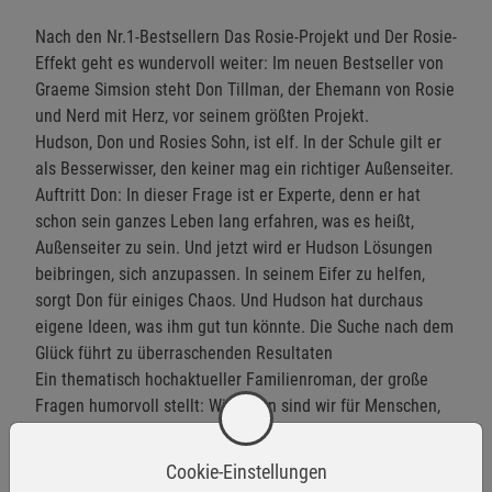
Nach den Nr.1-Bestsellern Das Rosie-Projekt und Der Rosie-
Effekt geht es wundervoll weiter: Im neuen Bestseller von
Graeme Simsion steht Don Tillman, der Ehemann von Rosie
und Nerd mit Herz, vor seinem größten Projekt.
Hudson, Don und Rosies Sohn, ist elf. In der Schule gilt er
als Besserwisser, den keiner mag ein richtiger Außenseiter.
Auftritt Don: In dieser Frage ist er Experte, denn er hat
schon sein ganzes Leben lang erfahren, was es heißt,
Außenseiter zu sein. Und jetzt wird er Hudson Lösungen
beibringen, sich anzupassen. In seinem Eifer zu helfen,
sorgt Don für einiges Chaos. Und Hudson hat durchaus
eigene Ideen, was ihm gut tun könnte. Die Suche nach dem
Glück führt zu überraschenden Resultaten
Ein thematisch hochaktueller Familienroman, der große
Fragen humorvoll stellt: Wie offen sind wir für Menschen,
die anders sind?
Cookie-Einstellungen
»Witzig und unterhaltsam, zugleich informativ.«
dpa