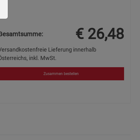
€
26,48
Gesamtsumme:
Versandkostenfreie Lieferung innerhalb
ie Gruppe
Österreichs, inkl. MwSt.
Zusammen bestellen
s