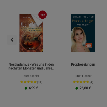
-75%
Nostradamus - Was uns in den
Prophezeiungen
nächsten Monaten und Jahren
bevorsteht
Kurt Allgeier
Birgit Fischer
(31)
(4)
4,99
€
26,80
€