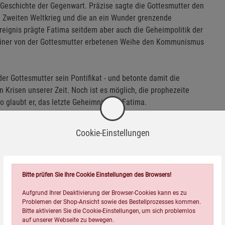
e Geschichte der Gegenwart. Präzise sagte die Gottesmutter den
en Zweiten Weltkrieg und die an ein Wunder grenzende
eignis prägte Fatima seitdem aber auch die Geheimpolitik der
it einer von der Gottesmutter erbetenen Weihe den Kommunismus
er Gottesmutter sein Pontifikat - und betonte damit die
 Krisen unserer Zeit. Noch ist es möglich, die prophezeite
so glaubt er, das letzte Geheimnis von Fatima.
Cookie-Einstellungen
Wird oft zusammen bestellt:
Bitte prüfen Sie Ihre Cookie Einstellungen des Browsers!
Aufgrund Ihrer Deaktivierung der Browser-Cookies kann es zu
Problemen der Shop-Ansicht sowie des Bestellprozesses kommen.
Bitte aktivieren Sie die Cookie-Einstellungen, um sich problemlos
auf unserer Webseite zu bewegen.