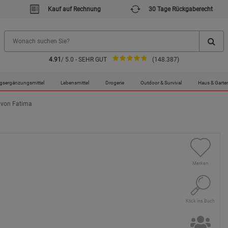
Kauf auf Rechnung
30 Tage Rückgaberecht
4.91
/ 5.0 - SEHR GUT
(148.387)
gsergänzungsmittel
Lebensmittel
Drogerie
Outdoor & Survival
Haus & Garte
 von Fatima
Merken
Klick ins Buch