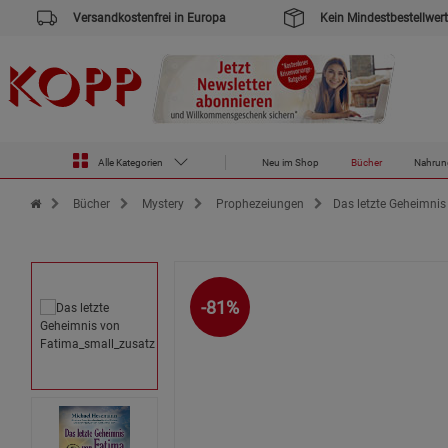
Versandkostenfrei in Europa
Kein Mindestbestellwert
Alle Kategorien
Neu im Shop
Bücher
Nahrun
Zur Startseite des Kopp Verlag Online-Shop
Bücher
Mystery
Prophezeiungen
Das letzte Geheimnis
-81%