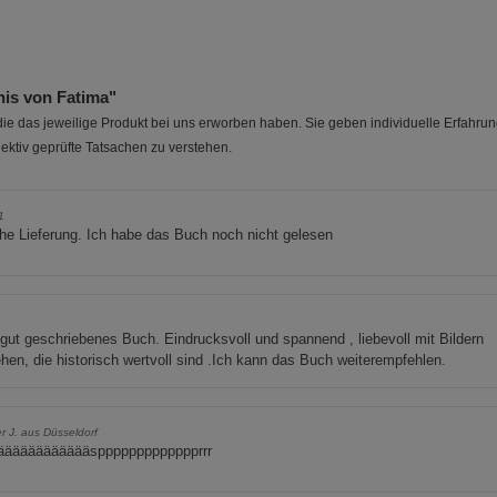
is von Fatima"
e das jeweilige Produkt bei uns erworben haben. Sie geben individuelle Erfahru
ektiv geprüfte Tatsachen zu verstehen.
1
e Lieferung. Ich habe das Buch noch nicht gelesen
gut geschriebenes Buch. Eindrucksvoll und spannend , liebevoll mit Bildern
hen, die historisch wertvoll sind .Ich kann das Buch weiterempfehlen.
r J. aus Düsseldorf
ääääääääääääsppppppppppppprrr