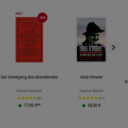
ies
NEU
-50%
Der Untergang des Abendlandes
Alois Irlmaier
E
Oswald Spengler
Stephan Berndt
(8)
(41)
17,95
€**
18,50
€