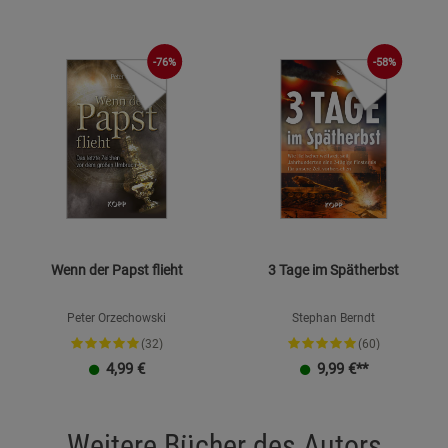
Marketing Cookies (3)
Marketing Cook
Beschreibung Marketing Cookies
-76%
-58%
Cookie-Informationen
anzeigen
Datenschutzerklärung
Impressum
Wenn der Papst flieht
3 Tage im Spätherbst
Peter Orzechowski
Stephan Berndt
(32)
(60)
4,99
€
9,99
€**
Weitere Bücher des Autors