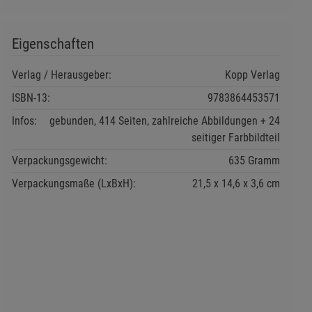
Eigenschaften
Verlag / Herausgeber:
Kopp Verlag
ISBN-13:
9783864453571
Infos:
gebunden, 414 Seiten, zahlreiche Abbildungen + 24
seitiger Farbbildteil
Verpackungsgewicht:
635 Gramm
Verpackungsmaße (LxBxH):
21,5
14,6
3,6
cm