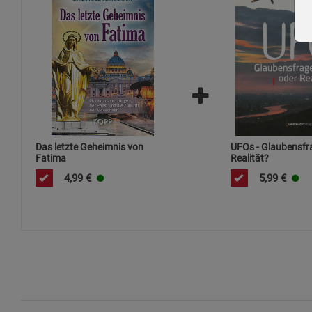
Das letzte Geheimnis von
UFOs - Glaubensfr
Fatima
Realität?
4,99
€
5,99
€