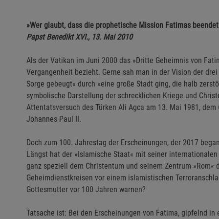
»Wer glaubt, dass die prophetische Mission Fatimas beendet se
Papst Benedikt XVI., 13. Mai 2010
Als der Vatikan im Juni 2000 das »Dritte Geheimnis von Fatima
Vergangenheit bezieht. Gerne sah man in der Vision der dre
Sorge gebeugt« durch »eine große Stadt ging, die halb zerstö
symbolische Darstellung der schrecklichen Kriege und Christ
Attentatsversuch des Türken Ali Agca am 13. Mai 1981, dem 
Johannes Paul II.
Doch zum 100. Jahrestag der Erscheinungen, der 2017 begang
Längst hat der »Islamische Staat« mit seiner internationalen 
ganz speziell dem Christentum und seinem Zentrum »Rom« de
Geheimdienstkreisen vor einem islamistischen Terroranschla
Gottesmutter vor 100 Jahren warnen?
Tatsache ist: Bei den Erscheinungen von Fatima, gipfelnd 