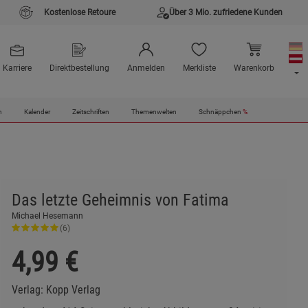
Kostenlose Retoure
Über 3 Mio. zufriedene Kunden
Karriere
Direktbestellung
Anmelden
Merkliste
Warenkorb
n
Kalender
Zeitschriften
Themenwelten
Schnäppchen
%
Das letzte Geheimnis von Fatima
Michael Hesemann
(6)
4,99
€
Verlag:
Kopp Verlag