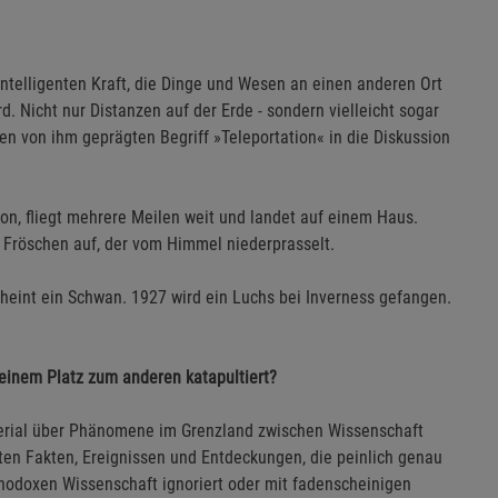
 intelligenten Kraft, die Dinge und Wesen an einen anderen Ort
d. Nicht nur Distanzen auf der Erde - sondern vielleicht sogar
n von ihm geprägten Begriff »Teleportation« in die Diskussion
n, fliegt mehrere Meilen weit und landet auf einem Haus.
 Fröschen auf, der vom Himmel niederprasselt.
cheint ein Schwan. 1927 wird ein Luchs bei Inverness gefangen.
n einem Platz zum anderen katapultiert?
aterial über Phänomene im Grenzland zwischen Wissenschaft
ften Fakten, Ereignissen und Entdeckungen, die peinlich genau
rthodoxen Wissenschaft ignoriert oder mit fadenscheinigen