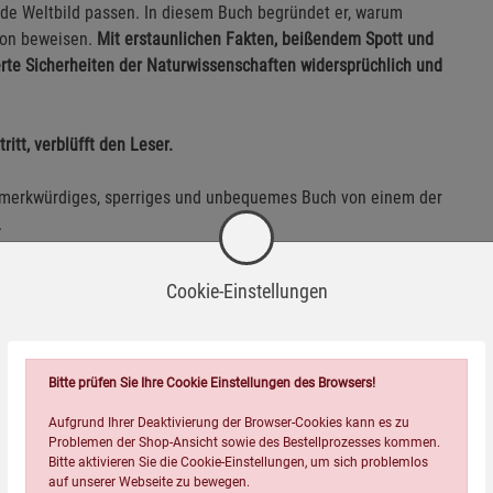
nde Weltbild passen. In diesem Buch begründet er, warum
ion beweisen.
Mit erstaunlichen Fakten, beißendem Spott und
erte Sicherheiten der Naturwissenschaften widersprüchlich und
ritt, verblüfft den Leser.
s, merkwürdiges, sperriges und unbequemes Buch von einem der
.
hm gesammelten und beschriebenen Phänomene nicht. Aber er
Cookie-Einstellungen
 nicht davor zurück, diese
mit viel Humor oft auch Zynismus
in
 gelungenen Bearbeitung
(inklusive Fußnoten, die Namen und
den Verlag
sind seine Bücher heute noch lesenswert. Und
Bitte prüfen Sie Ihre Cookie Einstellungen des Browsers!
Aufgrund Ihrer Deaktivierung der Browser-Cookies kann es zu
e werden lachen, Sie werden lernen.«
Nexus Magazin
Problemen der Shop-Ansicht sowie des Bestellprozesses kommen.
Bitte aktivieren Sie die Cookie-Einstellungen, um sich problemlos
auf unserer Webseite zu bewegen.