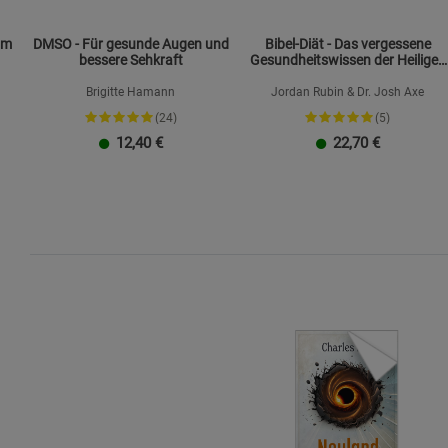
om
DMSO - Für gesunde Augen und
Bibel-Diät - Das vergessene
bessere Sehkraft
Gesundheitswissen der Heiligen
Schrift
Brigitte Hamann
Jordan Rubin & Dr. Josh Axe
(24)
(5)
12,40
€
22,70
€