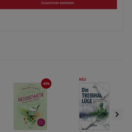
Zusammen bestellen
ies
NEU
-65%