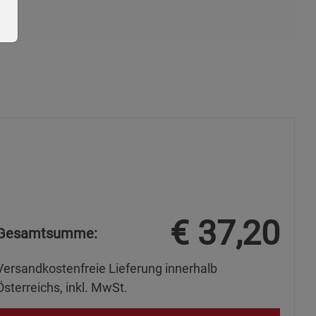
ie Gruppe
€
37,20
Gesamtsumme:
s
Versandkostenfreie Lieferung innerhalb
Österreichs, inkl. MwSt.