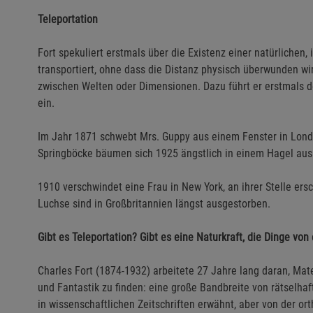
Teleportation
Fort spekuliert erstmals über die Existenz einer natürlichen,
transportiert, ohne dass die Distanz physisch überwunden wir
zwischen Welten oder Dimensionen. Dazu führt er erstmals de
ein.
Im Jahr 1871 schwebt Mrs. Guppy aus einem Fenster in Londo
Springböcke bäumen sich 1925 ängstlich in einem Hagel aus
1910 verschwindet eine Frau in New York, an ihrer Stelle ers
Luchse sind in Großbritannien längst ausgestorben.
Gibt es Teleportation? Gibt es eine Naturkraft, die Dinge vo
Charles Fort (1874-1932) arbeitete 27 Jahre lang daran, M
und Fantastik zu finden: eine große Bandbreite von rätselha
in wissenschaftlichen Zeitschriften erwähnt, aber von der o