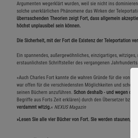
Argumenten wegerklärt wurden, weil sie nicht ins dominiere
solche unerklärlichen Phänomene das Wirken der Teleportat
überraschenden Theorien zeigt Fort, dass allgemein akzepti
höchst unplausibel sein können.
Die Sicherheit, mit der Fort die Existenz der Teleportation vert
Ein spannendes, außergewöhnliches, einzigartiges, witzige
erstaunlichsten Schriftsteller des vergangenen Jahrhunderts
»Auch Charles Fort kannte die wahren Gründe für die von i
war offen für die verschiedensten Möglichkeiten und scheute
seinen Büchern anzuführen.
Schon deshalb - und wegen der
Begriffe aus Forts Zeit erklären) durch den Übersetzer bzw. 
verdammt witzig.
«
NEXUS Magazin
»Lesen Sie alle vier Bücher von Fort. Sie werden staunen, Si