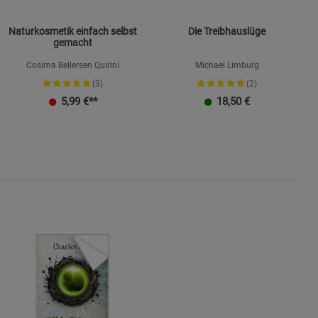
Naturkosmetik einfach selbst
Die Treibhauslüge
gemacht
Cosima Bellersen Quirini
Michael Limburg
(3)
(2)
K
5,99
€**
18,50
€