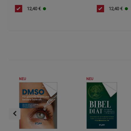
12,40
€
12,40
€
NEU
NEU