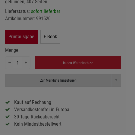
gebunden, 407 Seiten
Lieferstatus:
sofort lieferbar
Artikelnummer:
991520
Printausgabe
E-Book
Menge
In den Warenkorb >>
Toggle Dropd
Zur Merkliste hinzufügen
Kauf auf Rechnung
Versandkostenfrei in Europa
30 Tage Rückgaberecht
Kein Mindestbestellwert