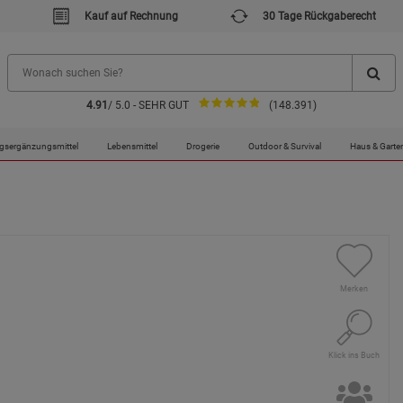
Kauf auf Rechnung
30 Tage Rückgaberecht
4.91
/ 5.0 - SEHR GUT
(148.391)
gsergänzungsmittel
Lebensmittel
Drogerie
Outdoor & Survival
Haus & Garte
Merken
Klick ins Buch