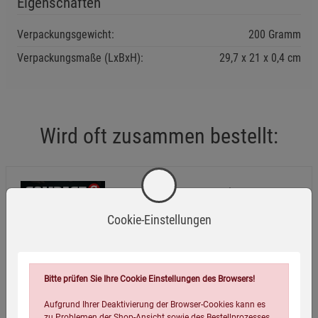
Eigenschaften
Verpackungsgewicht:
200 Gramm
Verpackungsmaße (LxBxH):
29,7
21
0,4
cm
Wird oft zusammen bestellt:
Compact-Magazin Ausgabe Januar
2023
Cookie-Einstellungen
5,95
€
Bitte prüfen Sie Ihre Cookie Einstellungen des Browsers!
Aufgrund Ihrer Deaktivierung der Browser-Cookies kann es
zu Problemen der Shop-Ansicht sowie des Bestellprozesses