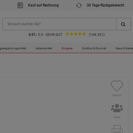
Kauf auf Rechnung
30 Tage Rückgaberecht
4.91
/ 5.0 - SEHR GUT
(148.391)
gsergänzungsmittel
Lebensmittel
Drogerie
Outdoor & Survival
Haus & Garte
Merken
Teilen