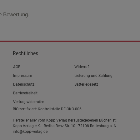
te Bewertung.
Rechtliches
Link zum/zur
AGB
Widerruf
Link zum/zur
Impressum
Lieferung und Zahlung
Link zum/zur
Datenschutz
Batteriegesetz
Link zum/zur
Barrierefreiheit
Vertrag widerrufen
BIO-zertifiziert: Kontrollstelle DE-ÖKO-006
Hersteller aller vom Kopp Verlag herausgegebenen Bücher ist:
Kopp Verlag e.K. - Bertha-Benz-Str. 10 - 72108 Rottenburg a. N. -
info@kopp-verlag.de