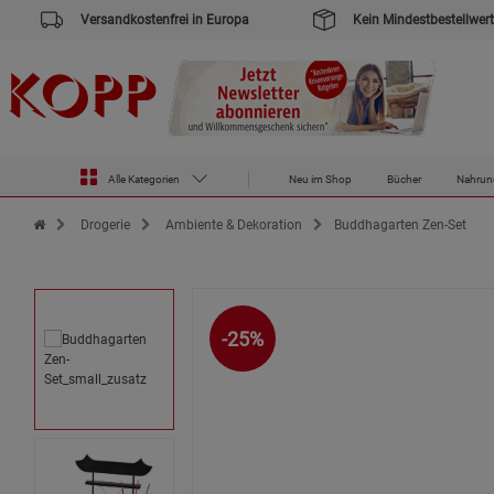
Versandkostenfrei in Europa
Kein Mindestbestellwert
Alle Kategorien
Neu im Shop
Bücher
Nahrun
Zur Startseite des Kopp Verlag Online-Shop
Drogerie
Ambiente & Dekoration
Buddhagarten Zen-Set
-25%