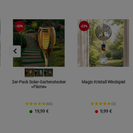
-33%
-23%
2er-Pack Solar-Gartenstecker
Magic Kristall Windspiel
»Flame«
(65)
(3)
19,99
€
9,99
€
Lebensbaum
Blume des Lebens