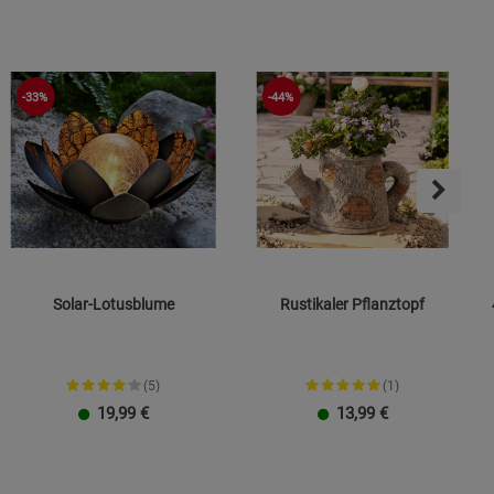
-33%
-44%
Solar-Lotusblume
Rustikaler Pflanztopf
(5)
(1)
19,99
€
13,99
€
Gießkanne
Tasse