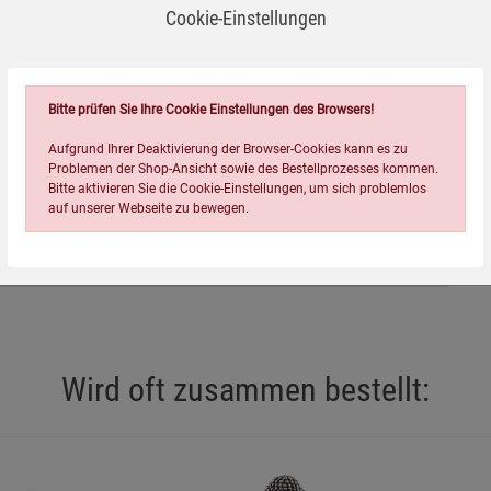
Cookie-Einstellungen
Bitte prüfen Sie Ihre Cookie Einstellungen des Browsers!
 3 Jahren.
Aufgrund Ihrer Deaktivierung der Browser-Cookies kann es zu
Problemen der Shop-Ansicht sowie des Bestellprozesses kommen.
- Brandgefahr.
Bitte aktivieren Sie die Cookie-Einstellungen, um sich problemlos
auf unserer Webseite zu bewegen.
umen verwenden.
gs- oder Reizgefahr.
aufweisen - vorsichtige Handhabung erforderlich.
Wird oft zusammen bestellt:
Einstellungen speichern für die Gruppe
Einstellungen speichern für die Gruppe
Einstellungen speichern für d
 einer feuerfesten Unterlage verwenden.
Zurück
Einwilligung nicht erteilen
ür ausreichenden Abstand zu brennbaren Materialien sorgen.
Notwendige Cookies (5)
bentwicklung zu vermeiden.