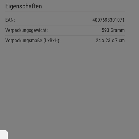
Eigenschaften
EAN:
4007698301071
Verpackungsgewicht:
593 Gramm
Verpackungsmaße (LxBxH):
24
23
7
cm