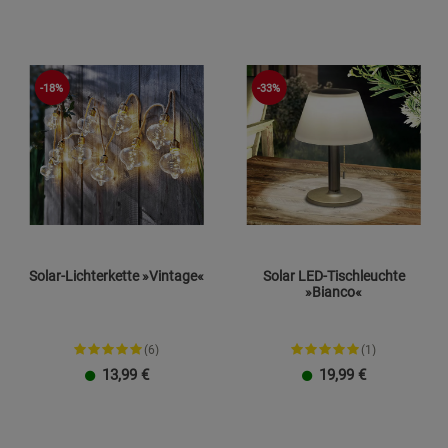
-18%
-33%
Solar-Lichterkette »Vintage«
Solar LED-Tischleuchte
»Bianco«
(6)
(1)
13,99
€
19,99
€