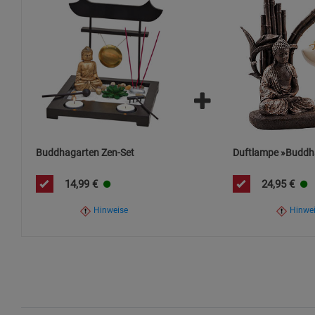
Von Kindern und Haustieren fernhalten.
Zusätzliche Hinweise:
Teelichter und Räucherstäbchen nach Verbrauch umweltge
Set sollte nicht im Freien verwendet werden, da Feuchtigk
Buddhagarten Zen-Set
Duftlampe »Buddh
14,99
€
24,95
€
Hinweise
Hinwe