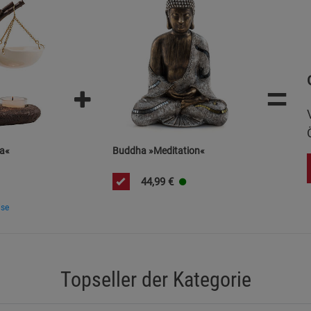
Beschreibung Notwendige Cookies
Cookie-Informationen
anzeigen
recht entsorgen.
Statistik Cookies (1)
Statistik Cookie
=
eit Metallteile beschädigen kann.
Beschreibung Statistik Cookies
Cookie-Informationen
anzeigen
a«
Buddha »Meditation«
Marketing Cookies (3)
Marketing Cook
Beschreibung Marketing Cookies
44,99
€
Cookie-Informationen
anzeigen
ise
Datenschutzerklärung
Impressum
Topseller der Kategorie