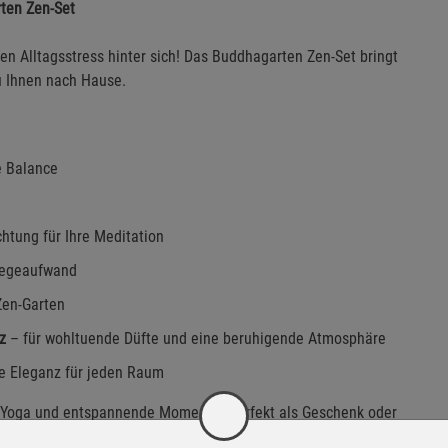
ten Zen-Set
en Alltagsstress hinter sich! Das Buddhagarten Zen-Set bringt
zu Ihnen nach Hause.
e Balance
tung für Ihre Meditation
flegeaufwand
Zen-Garten
z
– für wohltuende Düfte und eine beruhigende Atmosphäre
se Eleganz für jeden Raum
n, Yoga und entspannende Momente. Perfekt als Geschenk oder