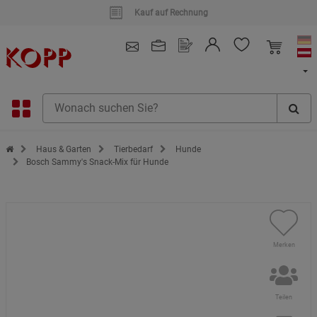
Kauf auf Rechnung
4.91
/ 5.0 - SEHR GUT
(148.390)
Zur Startseite des Kopp Verlag Online-Shop
Haus & Garten
Tierbedarf
Hunde
Bosch Sammy's Snack-Mix für Hunde
Merken
Teilen