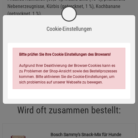
Nebenerzeugnisse, Kürbis (getrocknet, 1 %), Kochbanane
(getrocknet, 1 %).
Cookie-Einstellungen
Eigenschaften
EAN:
4054239022735
Bitte prüfen Sie Ihre Cookie Einstellungen des Browsers!
Infos:
1 x 25 g, 1 x 250 g, 1 x 800 g, 1 x 180 g
Verpackungsgewicht:
1767 Gramm
Aufgrund Ihrer Deaktivierung der Browser-Cookies kann es
zu Problemen der Shop-Ansicht sowie des Bestellprozesses
Verpackungsmaße (LxBxH):
35,5
27,5
14,5
cm
kommen. Bitte aktivieren Sie die Cookie-Einstellungen, um
sich problemlos auf unserer Webseite zu bewegen.
Wird oft zusammen bestellt:
Bosch Sammy's Snack-Mix für Hunde
Einstellungen speichern für die Gruppe
Einstellungen speichern für die Gruppe