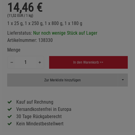
14,46
€
(11,52 EUR / 1 kg)
1 x 25 g, 1 x 250 g, 1 x 800 g, 1 x 180 g
Lieferstatus:
Nur noch wenige Stück auf Lager
Artikelnummer:
138330
Menge
In den Warenkorb >>
Toggle D
Zur Merkliste hinzufügen
Kauf auf Rechnung
Versandkostenfrei in Europa
30 Tage Rückgaberecht
Kein Mindestbestellwert