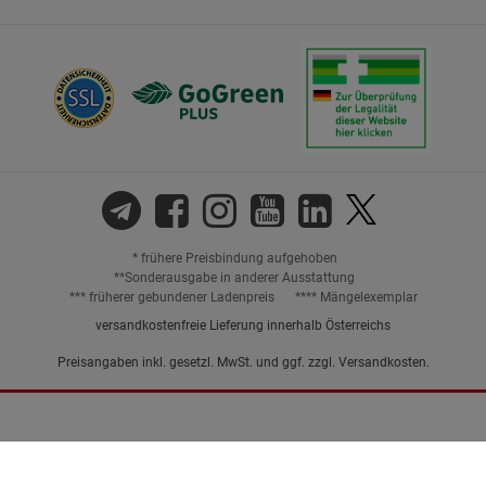
* frühere Preisbindung aufgehoben
**Sonderausgabe in anderer Ausstattung
*** früherer gebundener Ladenpreis
**** Mängelexemplar
versandkostenfreie Lieferung innerhalb Österreichs
Preisangaben inkl. gesetzl. MwSt. und ggf. zzgl.
Versandkosten.