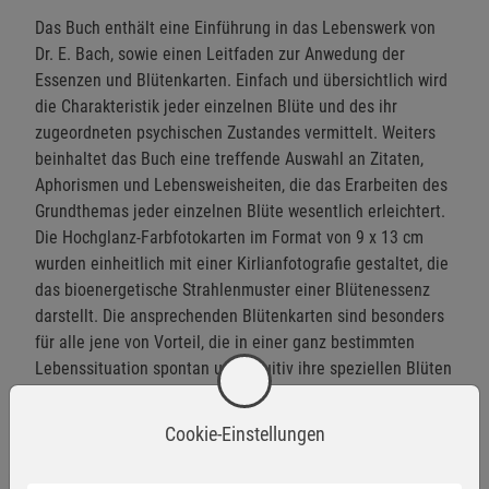
Das Buch enthält eine Einführung in das Lebenswerk von
Dr. E. Bach, sowie einen Leitfaden zur Anwedung der
Essenzen und Blütenkarten. Einfach und übersichtlich wird
die Charakteristik jeder einzelnen Blüte und des ihr
zugeordneten psychischen Zustandes vermittelt. Weiters
beinhaltet das Buch eine treffende Auswahl an Zitaten,
Aphorismen und Lebensweisheiten, die das Erarbeiten des
Grundthemas jeder einzelnen Blüte wesentlich erleichtert.
Die Hochglanz-Farbfotokarten im Format von 9 x 13 cm
wurden einheitlich mit einer Kirlianfotografie gestaltet, die
das bioenergetische Strahlenmuster einer Blütenessenz
darstellt. Die ansprechenden Blütenkarten sind besonders
für alle jene von Vorteil, die in einer ganz bestimmten
Lebenssituation spontan und intuitiv ihre speziellen Blüten
finden möchten.
Cookie-Einstellungen