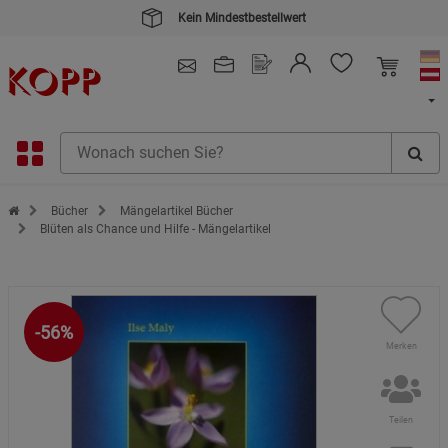
Kein Mindestbestellwert
4.91
/ 5.0 - SEHR GUT
(148.391)
Zur Startseite des Kopp Verlag Online-Shop
Bücher
Mängelartikel Bücher
Blüten als Chance und Hilfe - Mängelartikel
-56%
Merken
Teilen