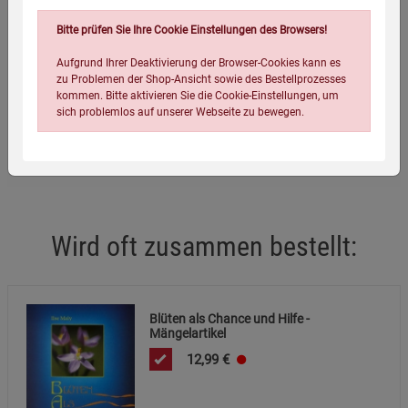
Eigenschaften
Bitte prüfen Sie Ihre Cookie Einstellungen des Browsers!
Verlag / Herausgeber:
Maly
Aufgrund Ihrer Deaktivierung der Browser-Cookies kann es
zu Problemen der Shop-Ansicht sowie des Bestellprozesses
Infos:
Karten-Set mit Buch, Gebunden, Softcover, 120 Seiten
kommen. Bitte aktivieren Sie die Cookie-Einstellungen, um
sich problemlos auf unserer Webseite zu bewegen.
Verpackungsgewicht:
492 Gramm
Verpackungsmaße (LxBxH):
20,6
14,3
0,9
cm
Wird oft zusammen bestellt:
Einstellungen speichern für die Gruppe
Einstellungen speichern für die Gruppe
Blüten als Chance und Hilfe -
Einstellungen speichern für die Gruppe
Zurück
Einwilligung nicht erteilen
Mängelartikel
12,99
€
Notwendige Cookies (5)
Beschreibung Notwendige Cookies