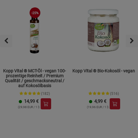
-25%
Kopp Vital ® MCT-Öl - vegan 100-
Kopp Vital ® Bio-Kokosöl - vegan
prozentige Reinheit / Premium
Qualität / geschmacksneutral /
auf Kokosölbasis
(182)
(516)
14,99
€
4,99
€
(29,98 EUR / 1 l)
(19,96 EUR / 1 l)