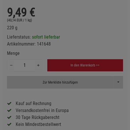
9,49
€
(43,14 EUR / 1 kg)
220 g
Lieferstatus:
sofort lieferbar
Artikelnummer:
141648
Menge
In den Warenkorb >>
Toggle D
Zur Merkliste hinzufügen
Kauf auf Rechnung
Versandkostenfrei in Europa
30 Tage Rückgaberecht
Kein Mindestbestellwert