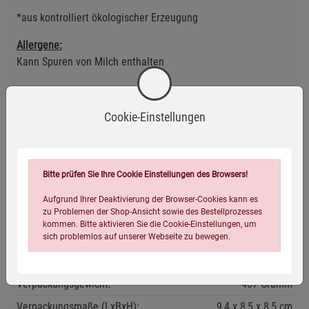
*aus kontrolliert ökologischer Erzeugung
Allergene:
Kann Spuren von Milch enthalten
Anwendungsempfehlung
Cookie-Einstellungen
Gut verschlossen sowie vor Licht und Wärme geschützt
lagern.
Mindestens haltbar bis: siehe Aufdruck.
Bitte prüfen Sie Ihre Cookie Einstellungen des Browsers!
Aufgrund Ihrer Deaktivierung der Browser-Cookies kann es
Eigenschaften
zu Problemen der Shop-Ansicht sowie des Bestellprozesses
kommen. Bitte aktivieren Sie die Cookie-Einstellungen, um
sich problemlos auf unserer Webseite zu bewegen.
EAN:
4260042260084
Infos:
220 g
Verpackungsgewicht:
457 Gramm
Verpackungsmaße (LxBxH):
9,4
8,5
8,5
cm