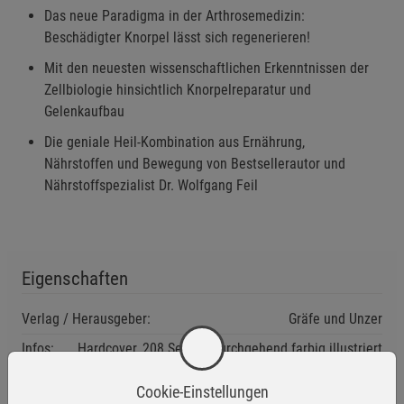
Das neue Paradigma in der Arthrosemedizin:
Beschädigter Knorpel lässt sich regenerieren!
Mit den neuesten wissenschaftlichen Erkenntnissen der
Zellbiologie hinsichtlich Knorpelreparatur und
Gelenkaufbau
Die geniale Heil-Kombination aus Ernährung,
Nährstoffen und Bewegung von Bestsellerautor und
Nährstoffspezialist Dr. Wolfgang Feil
Eigenschaften
Verlag / Herausgeber:
Gräfe und Unzer
Infos:
Hardcover, 208 Seiten, Durchgehend farbig illustriert
Verpackungsgewicht:
714 Gramm
Cookie-Einstellungen