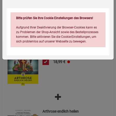
Verpackungsmaße (LxBxH):
24,8
19,1
1,8
cm
Bitte prüfen Sie Ihre Cookie Einstellungen des Browsers!
Wird oft zusammen bestellt:
Aufgrund Ihrer Deaktivierung der Browser-Cookies kann es
zu Problemen der Shop-Ansicht sowie des Bestellprozesses
kommen. Bitte aktivieren Sie die Cookie-Einstellungen, um
sich problemlos auf unserer Webseite zu bewegen.
Arthrose endlich heilen - Mängelartikel
18,99
€
Einstellungen speichern für die Gruppe
Einstellungen speichern für die Gruppe
Einstellungen speichern für die Gruppe
Zurück
Einwilligung nicht erteilen
Arthrose endlich heilen