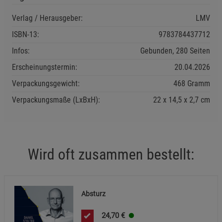
Einstellungen speichern für die Gruppe
Einstellungen speichern für die Gruppe
Verlag / Herausgeber:
LMV
ISBN-13:
9783784437712
Einstellungen speichern für die Gruppe
Zurück
Einwilligung nicht erteilen
Infos:
Gebunden, 280 Seiten
Erscheinungstermin:
20.04.2026
Notwendige Cookies (5)
Beschreibung Notwendige Cookies
Verpackungsgewicht:
468 Gramm
Cookie-Informationen
anzeigen
Verpackungsmaße (LxBxH):
22
14,5
2,7
cm
Statistik Cookies (1)
Statistik Cookies
Beschreibung Statistik Cookies
Wird oft zusammen bestellt:
Cookie-Informationen
anzeigen
Marketing Cookies (3)
Marketing Cookies
Absturz
Beschreibung Marketing Cookies
24,70
€
Cookie-Informationen
anzeigen