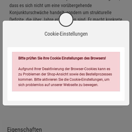
dass es sich nicht um eine vorübergehende
Konjunkturschwäche handelt, sondern um strukturelle
Defizite, die über Jahre entstanden sind. Er macht konkrete
Vorschläge, wie wir eine Trendwende schaffen können:
Cookie-Einstellungen
Notwendig sind Reformwille, Prioritätensetzung und die
Bereitschaft, Zielkonflikte offen zu benennen und
auszutragen. Im globalen Wettbewerb entscheidet
ökonomische Leistungsfähigkeit, nicht Rhetorik.
Bitte prüfen Sie Ihre Cookie Einstellungen des Browsers!
Nur wenn Politik und Gesellschaft zu deutlichen
Aufgrund Ihrer Deaktivierung der Browser-Cookies kann es
Kurskorrekturen bereit sind, kann Deutschland wieder
zu Problemen der Shop-Ansicht sowie des Bestellprozesses
kommen. Bitte aktivieren Sie die Cookie-Einstellungen, um
durchstarten.
sich problemlos auf unserer Webseite zu bewegen.
Herstellerinformationen
Eigenschaften