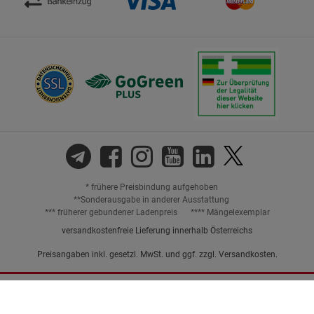
* frühere Preisbindung aufgehoben
**Sonderausgabe in anderer Ausstattung
*** früherer gebundener Ladenpreis
**** Mängelexemplar
versandkostenfreie Lieferung innerhalb Österreichs
Preisangaben inkl. gesetzl. MwSt. und ggf. zzgl.
Versandkosten.