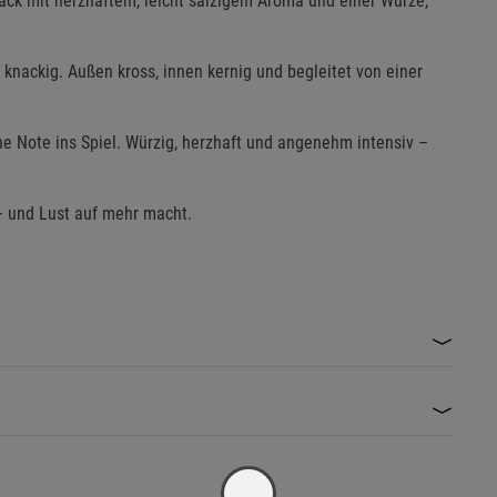
ack mit herzhaftem, leicht salzigem Aroma und einer Würze,
 knackig. Außen kross, innen kernig und begleitet von einer
he Note ins Spiel. Würzig, herzhaft und angenehm intensiv –
– und Lust auf mehr macht.