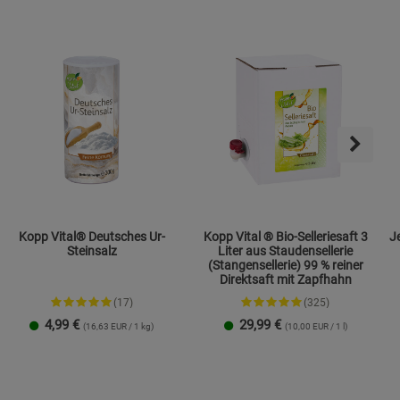
Kopp Vital® Deutsches Ur-
Kopp Vital ® Bio-Selleriesaft 3
Jen
Steinsalz
Liter aus Staudensellerie
(Stangensellerie) 99 % reiner
Direktsaft mit Zapfhahn
(17)
(325)
4,99
€
29,99
€
(16,63 EUR / 1 kg)
(10,00 EUR / 1 l)
Streudose
Nachfüllbeutel
2er-Set