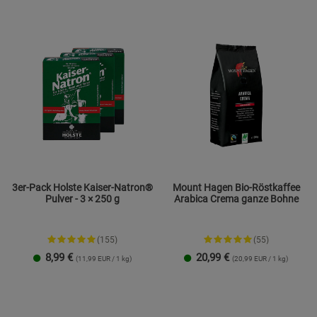
3er-Pack Holste Kaiser-Natron®
Mount Hagen Bio-Röstkaffee
Pulver - 3 × 250 g
Arabica Crema ganze Bohne
(155)
(55)
8,99
€
20,99
€
(11,99 EUR / 1 kg)
(20,99 EUR / 1 kg)