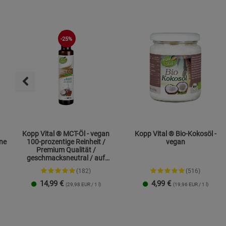
-25%
Kopp Vital ® MCT-Öl - vegan
Kopp Vital ® Bio-Kokosöl -
ne
100-prozentige Reinheit /
vegan
Premium Qualität /
geschmacksneutral / auf
Kokosölbasis
(182)
(516)
14,99
€
4,99
€
(29,98 EUR / 1 l)
(19,96 EUR / 1 l)
250 ml
1 Liter