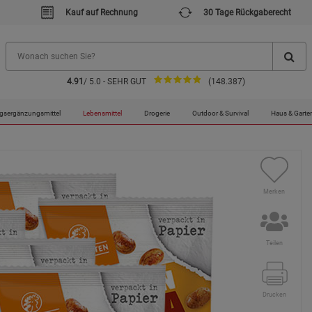
Kauf auf Rechnung
30 Tage Rückgaberecht
4.91
/ 5.0 - SEHR GUT
(148.387)
g
gsergänzungsmittel
Lebensmittel
Drogerie
Outdoor & Survival
Haus & Garte
Merken
Teilen
Drucken