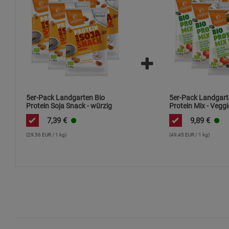
5er-Pack Landgarten Bio
5er-Pack Landgart
Protein Soja Snack - würzig
Protein Mix - Veggi
7,39
€
9,89
€
(29,56 EUR / 1 kg)
(49,45 EUR / 1 kg)