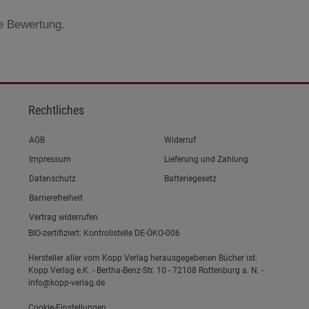
te Bewertung.
Rechtliches
Link zum/zur
AGB
Widerruf
Link zum/zur
Impressum
Lieferung und Zahlung
Link zum/zur
Datenschutz
Batteriegesetz
Link zum/zur
Barrierefreiheit
Vertrag widerrufen
BIO-zertifiziert: Kontrollstelle DE-ÖKO-006
Hersteller aller vom Kopp Verlag herausgegebenen Bücher ist:
Kopp Verlag e.K. - Bertha-Benz-Str. 10 - 72108 Rottenburg a. N. -
info@kopp-verlag.de
Cookie-Einstellungen