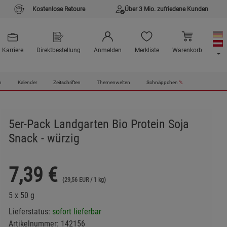
Kostenlose Retoure
Über 3 Mio. zufriedene Kunden
Karriere
Direktbestellung
Anmelden
Merkliste
Warenkorb
n
Kalender
Zeitschriften
Themenwelten
Schnäppchen
%
5er-Pack Landgarten Bio Protein Soja
Snack - würzig
7,39
€
(29,56 EUR / 1 kg)
5 x 50 g
Lieferstatus:
sofort lieferbar
Artikelnummer:
142156