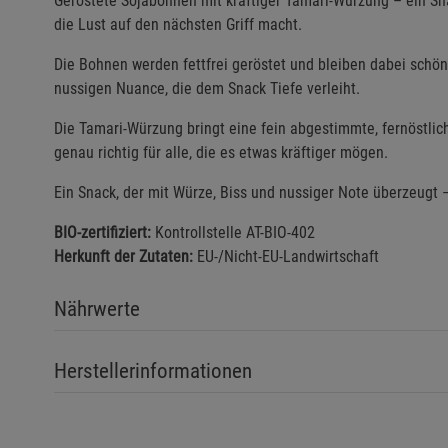
Geröstete Sojabohnen mit kräftiger Tamari-Würzung – ein Sn
die Lust auf den nächsten Griff macht.
Die Bohnen werden fettfrei geröstet und bleiben dabei schön
nussigen Nuance, die dem Snack Tiefe verleiht.
Die Tamari-Würzung bringt eine fein abgestimmte, fernöstlic
genau richtig für alle, die es etwas kräftiger mögen.
Ein Snack, der mit Würze, Biss und nussiger Note überzeugt 
BIO-zertifiziert:
Kontrollstelle AT-BIO-402
Herkunft der Zutaten:
EU-/Nicht-EU-Landwirtschaft
Nährwerte
Herstellerinformationen