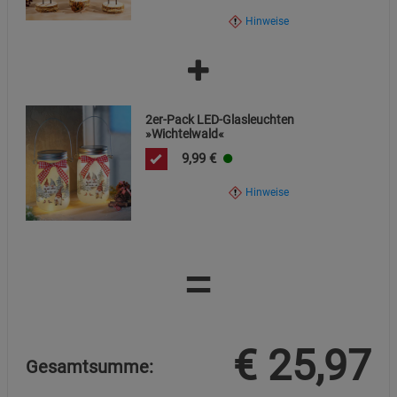
Marketing Cookies (3)
Marketing Cookies
Hinweise
Beschreibung Marketing Cookies
Cookie-Informationen
anzeigen
Datenschutzerklärung
Impressum
2er-Pack LED-Glasleuchten
»Wichtelwald«
9,99
€
Hinweise
=
€
25,97
Gesamtsumme: