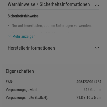
Warnhinweise / Sicherheitsinformationen
Sicherheitshinweise
Nur auf feuerfesten, ebenen Unterlagen verwenden.
Kerzen nie unbeaufsichtigt brennen lassen –
Mehr anzeigen
Brandgefahr!
Herstellerinformationen
Banderole vor dem Anzünden vollständig entfernen.
Ausreichenden Abstand zu brennbaren Materialien
halten (mind. 10 cm).
Von Kindern und Haustieren fernhalten.
Eigenschaften
Kerzen nicht in Zugluft stellen – Tropf- und Kippgefahr.
EAN:
4054239014754
Flamme vor dem Verlassen des Raums immer löschen.
Verpackungsgewicht:
545 Gramm
Verpackungsmaße (LxBxH):
21,8
10
6
cm