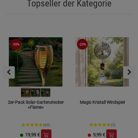
Topseller der Kategorie
-33%
-23%
2er-Pack Solar-Gartenstecker
Magic Kristall Windspiel
»Flame«
(65)
(3)
19,99
€
9,99
€