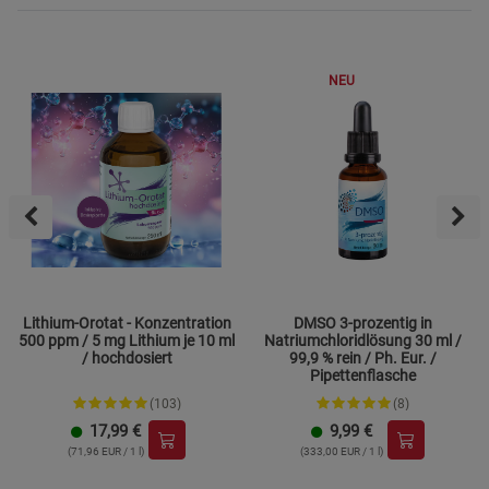
NEU
Lithium-Orotat - Konzentration
DMSO 3-prozentig in
500 ppm / 5 mg Lithium je 10 ml
Natriumchloridlösung 30 ml /
/ hochdosiert
99,9 % rein / Ph. Eur. /
Pipettenflasche
(103)
(8)
17,99
€
9,99
€
(71,96 EUR / 1 l)
(333,00 EUR / 1 l)