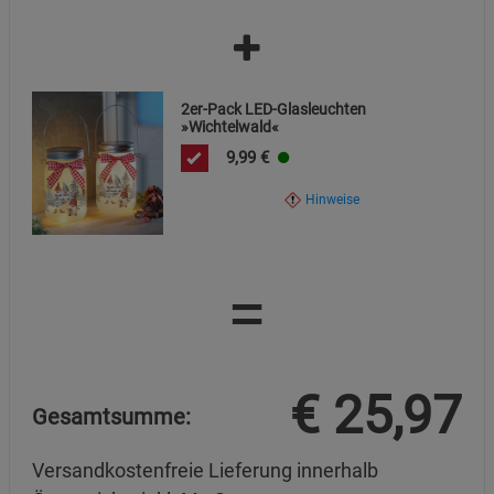
Marketing Cookies (3)
Marketing Cookies
Beschreibung Marketing Cookies
Cookie-Informationen
anzeigen
2er-Pack LED-Glasleuchten
»Wichtelwald«
Datenschutzerklärung
Impressum
9,99
€
Hinweise
=
€
25,97
Gesamtsumme:
Versandkostenfreie Lieferung innerhalb