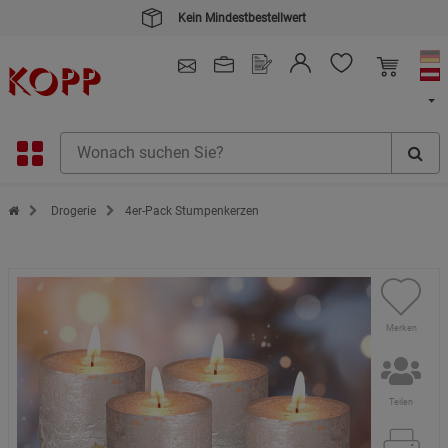
Kein Mindestbestellwert
4.91
/ 5.0 - SEHR GUT
(148.391)
Zur Startseite des Kopp Verlag Online-Shop
Drogerie
4er-Pack Stumpenkerzen
Merken
Teilen