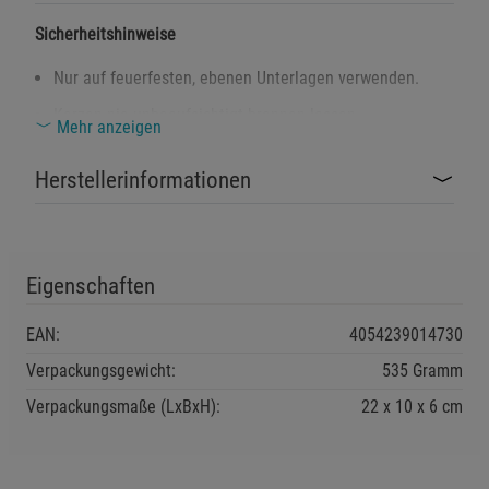
Sicherheitshinweise
Nur auf feuerfesten, ebenen Unterlagen verwenden.
Kerzen nie unbeaufsichtigt brennen lassen –
Mehr anzeigen
Brandgefahr!
Herstellerinformationen
Banderole vor dem Anzünden vollständig entfernen.
Ausreichenden Abstand zu brennbaren Materialien
halten (mind. 10 cm).
Von Kindern und Haustieren fernhalten.
Eigenschaften
Kerzen nicht in Zugluft stellen – Tropf- und Kippgefahr.
EAN:
4054239014730
Flamme vor dem Verlassen des Raums immer löschen.
Verpackungsgewicht:
535 Gramm
Verpackungsmaße (LxBxH):
22
10
6
cm