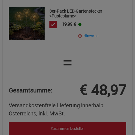
Marketing Cookies (3)
Marketing Cookies
3er-Pack LED-Gartenstecker
Beschreibung Marketing Cookies
»Pusteblume«
Cookie-Informationen
anzeigen
19,99
€
Hinweise
Datenschutzerklärung
Impressum
=
€
48,97
Gesamtsumme:
Versandkostenfreie Lieferung innerhalb
Österreichs, inkl. MwSt.
Zusammen bestellen