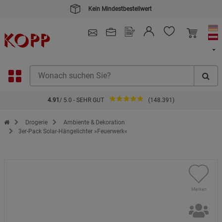
Kein Mindestbestellwert
4.91
/ 5.0 - SEHR GUT
(148.391)
Zur Startseite des Kopp Verlag Online-Shop
Drogerie
Ambiente & Dekoration
3er-Pack Solar-Hängelichter »Feuerwerk«
Merken