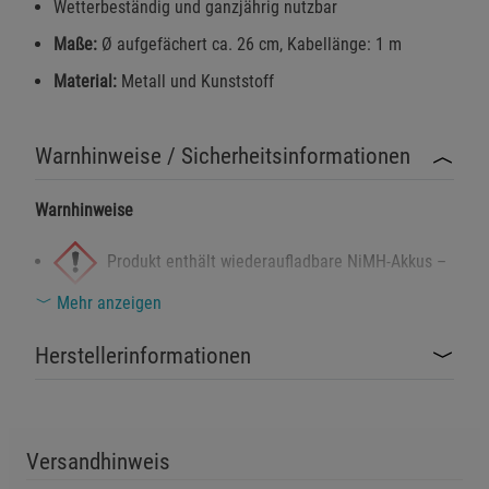
Wetterbeständig und ganzjährig nutzbar
Maße:
Ø aufgefächert ca. 26 cm, Kabellänge: 1 m
Material:
Metall und Kunststoff
Warnhinweise / Sicherheitsinformationen
Warnhinweise
Produkt enthält wiederaufladbare NiMH-Akkus –
unsachgemäßer Umgang kann zu Leckagen oder
Mehr anzeigen
Kurzschlüssen führen.
Herstellerinformationen
Nicht für Kinder unter 14 Jahren geeignet –
enthält filigrane Drahtteile und elektronische
Komponenten.
Versandhinweis
Sicherheitshinweise