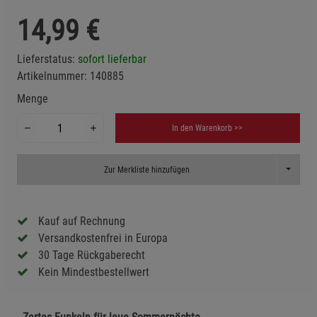
14,99
€
Lieferstatus:
sofort lieferbar
Artikelnummer:
140885
Menge
In den Warenkorb >>
Toggle D
Zur Merkliste hinzufügen
Kauf auf Rechnung
Versandkostenfrei in Europa
30 Tage Rückgaberecht
Kein Mindestbestellwert