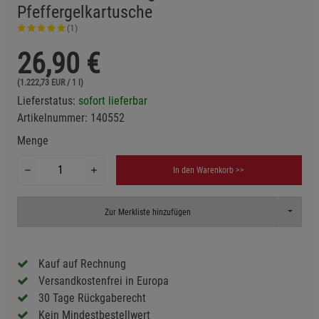
Pfeffergelkartusche
(1)
26,90
€
(1.222,73 EUR / 1 l)
Lieferstatus:
sofort lieferbar
Artikelnummer:
140552
Menge
In den Warenkorb >>
Toggle D
Zur Merkliste hinzufügen
Kauf auf Rechnung
Versandkostenfrei in Europa
30 Tage Rückgaberecht
Kein Mindestbestellwert