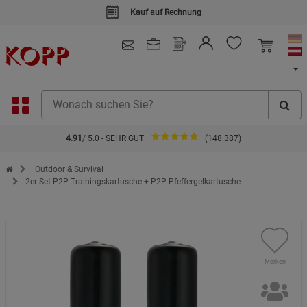
4.91
/ 5.0 - SEHR GUT
(148.387)
Zur Startseite des Kopp Verlag Online-Shop
Outdoor & Survival
2er-Set P2P Trainingskartusche + P2P Pfeffergelkartusche
Merken