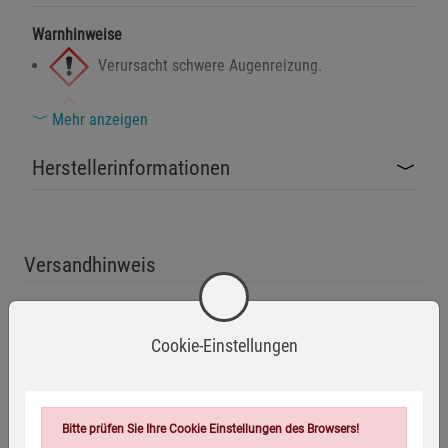
Warnhinweise
Verursacht schwere Augenreizung.
Kann bei Einatmen Reizungen der Atemwege
Mehr anzeigen
verursachen.
Herstellerinformationen
Hautkontakt kann Reizungen hervorrufen.
Sicherheitshinweise
Versandhinweis
Nur zur Tierabwehr bestimmt – nicht gegen Menschen
einsetzen.
Dieser Artikel darf nur in folgende Länder versendet werden:
Behälter steht unter Druck: Vor Sonnenbestrahlung und
Deutschland, Österreich
Temperaturen über 50 °C schützen.
Cookie-Einstellungen
Von Zündquellen fernhalten – nicht rauchen.
Eigenschaften
Sprühnebel nicht einatmen – nur in gut belüfteten
Bitte prüfen Sie Ihre Cookie Einstellungen des Browsers!
Bereichen verwenden.
EAN:
4054239013351