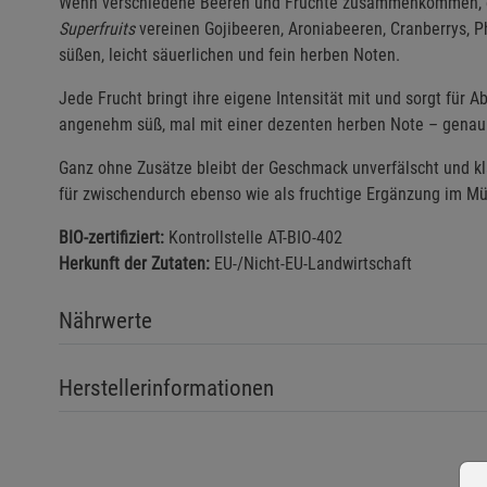
Wenn verschiedene Beeren und Früchte zusammenkommen, en
Superfruits
vereinen Gojibeeren, Aroniabeeren, Cranberrys, 
süßen, leicht säuerlichen und fein herben Noten.
Jede Frucht bringt ihre eigene Intensität mit und sorgt für A
angenehm süß, mal mit einer dezenten herben Note – genau 
Ganz ohne Zusätze bleibt der Geschmack unverfälscht und kl
für zwischendurch ebenso wie als fruchtige Ergänzung im Müs
BIO-zertifiziert:
Kontrollstelle AT-BIO-402
Herkunft der Zutaten:
EU-/Nicht-EU-Landwirtschaft
Nährwerte
Herstellerinformationen