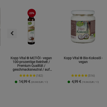
-25%
Kopp Vital ® MCT-Öl - vegan
Kopp Vital ® Bio-Kokosöl -
100-prozentige Reinheit /
vegan
Premium Qualität /
geschmacksneutral / auf
Kokosölbasis
(182)
(516)
14,99
€
4,99
€
(29,98 EUR / 1 l)
(19,96 EUR / 1 l)
250 ml
1 Liter