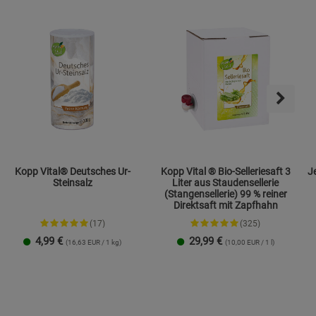
Kopp Vital® Deutsches Ur-
Kopp Vital ® Bio-Selleriesaft 3
Jen
Steinsalz
Liter aus Staudensellerie
(Stangensellerie) 99 % reiner
Direktsaft mit Zapfhahn
(17)
(325)
4,99
€
29,99
€
(16,63 EUR / 1 kg)
(10,00 EUR / 1 l)
Streudose
Nachfüllbeutel
2er-Set