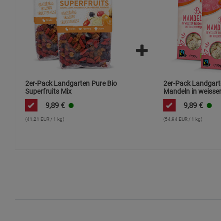
2er-Pack Landgarten Pure Bio
2er-Pack Landgart
Superfruits Mix
Mandeln in weisse
mit Rosenblüten
9,89
€
9,89
€
(41,21 EUR / 1 kg)
(54,94 EUR / 1 kg)