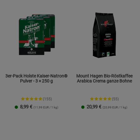
3er-Pack Holste Kaiser-Natron®
Mount Hagen Bio-Röstkaffee
Pulver - 3 × 250 g
Arabica Crema ganze Bohne
(155)
(55)
8,99
€
20,99
€
(11,99 EUR / 1 kg)
(20,99 EUR / 1 kg)