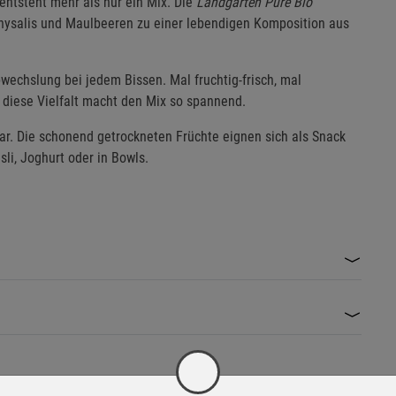
tsteht mehr als nur ein Mix. Die
Landgarten Pure Bio
Physalis und Maulbeeren zu einer lebendigen Komposition aus
bwechslung bei jedem Bissen. Mal fruchtig-frisch, mal
diese Vielfalt macht den Mix so spannend.
ar. Die schonend getrockneten Früchte eignen sich als Snack
li, Joghurt oder in Bowls.