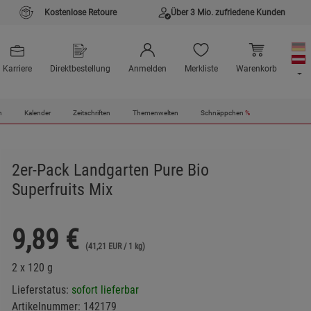
Kostenlose Retoure
Über 3 Mio. zufriedene Kunden
Karriere
Direktbestellung
Anmelden
Merkliste
Warenkorb
n
Kalender
Zeitschriften
Themenwelten
Schnäppchen
%
2er-Pack Landgarten Pure Bio
Superfruits Mix
9,89
€
(41,21 EUR / 1 kg)
2 x 120 g
Lieferstatus:
sofort lieferbar
Artikelnummer:
142179