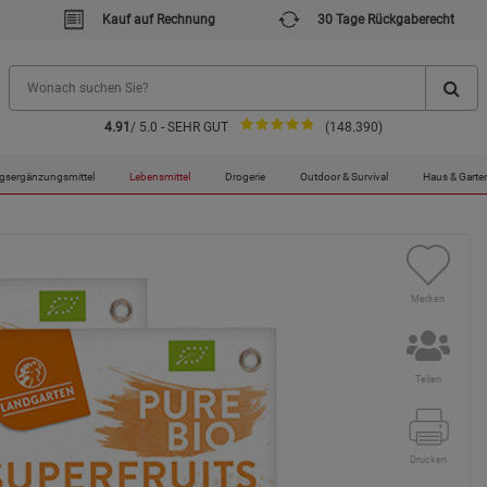
Kauf auf Rechnung
30 Tage Rückgaberecht
4.91
/ 5.0 - SEHR GUT
(148.390)
gsergänzungsmittel
Lebensmittel
Drogerie
Outdoor & Survival
Haus & Garte
Merken
Teilen
Drucken