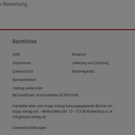
te Bewertung.
Rechtliches
Link zum/zur
AGB
Widerruf
Link zum/zur
Impressum
Lieferung und Zahlung
Link zum/zur
Datenschutz
Batteriegesetz
Link zum/zur
Barrierefreiheit
Vertrag widerrufen
BIO-zertifiziert: Kontrollstelle DE-ÖKO-006
Hersteller aller vom Kopp Verlag herausgegebenen Bücher ist:
Kopp Verlag e.K. - Bertha-Benz-Str. 10 - 72108 Rottenburg a. N. -
info@kopp-verlag.de
Cookie-Einstellungen