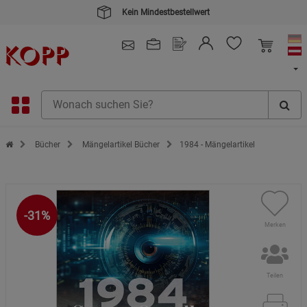
Kein Mindestbestellwert
4.91
/ 5.0 - SEHR GUT
(148.391)
Zur Startseite des Kopp Verlag Online-Shop
Bücher
Mängelartikel Bücher
1984 - Mängelartikel
-31%
Merken
Teilen