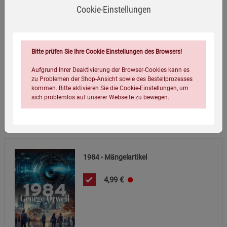
Cookie-Einstellungen
Verlag / Herausgeber:
Kopp Verlag
Infos:
Hardcover, 319 Seiten
Verpackungsgewicht:
411 Gramm
Bitte prüfen Sie Ihre Cookie Einstellungen des Browsers!
Verpackungsmaße (LxBxH):
21,4
13,7
3,3
cm
Aufgrund Ihrer Deaktivierung der Browser-Cookies kann es
zu Problemen der Shop-Ansicht sowie des Bestellprozesses
kommen. Bitte aktivieren Sie die Cookie-Einstellungen, um
sich problemlos auf unserer Webseite zu bewegen.
Wird oft zusammen bestellt:
1984 - Mängelartikel
4,99
€
Einstellungen speichern für die Gruppe
Einstellungen speichern für die Gruppe
Einstellungen speichern für die Gruppe
Zurück
Einwilligung nicht erteilen