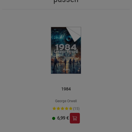
1984
George Orwell
(15)
6,99
€