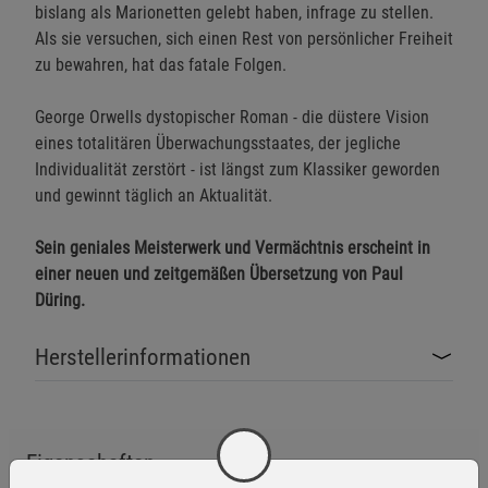
bislang als Marionetten gelebt haben, infrage zu stellen.
Als sie versuchen, sich einen Rest von persönlicher Freiheit
zu bewahren, hat das fatale Folgen.
George Orwells dystopischer Roman - die düstere Vision
eines totalitären Überwachungsstaates, der jegliche
Individualität zerstört - ist längst zum Klassiker geworden
und gewinnt täglich an Aktualität.
Sein geniales Meisterwerk und Vermächtnis erscheint in
einer neuen und zeitgemäßen Übersetzung von Paul
Düring.
Herstellerinformationen
Eigenschaften