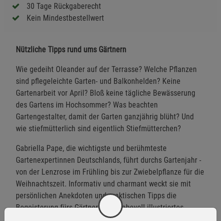
30 Tage Rückgaberecht
Kein Mindestbestellwert
Nützliche Tipps rund ums Gärtnern
Wie gedeiht Oleander auf der Terrasse? Welche Pflanzen
sind pflegeleichte Garten- und Balkonhelden? Keine
Gartenarbeit vor April? Bloß keine tägliche Bewässerung
des Gartens im Hochsommer? Was beachten
Gartengestalter, damit der Garten ganzjährig blüht? Und
wie stiefmütterlich sind eigentlich Stiefmütterchen?
Gabriella Pape, die wichtigste und berühmteste
Gartenexpertinnen Deutschlands, führt durchs Gartenjahr -
von der Lenzrose im Frühling bis zur Zwiebelpflanze für die
Weihnachtszeit. Informativ und charmant weckt sie mit
persönlichen Anekdoten und praktischen Tipps die
Begeisterung fürs Gärtnern. Ein liebevoll illustriertes
Lesevergnügen mit dem Sie sich Ein Paradies vor der