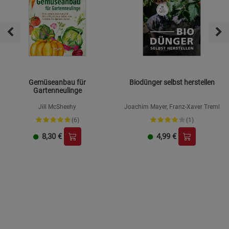
Gemüseanbau für
Biodünger selbst herstellen
Gartenneulinge
Jill McSheehy
Joachim Mayer, Franz-Xaver Treml
(6)
(1)
8,30
€
4,99
€