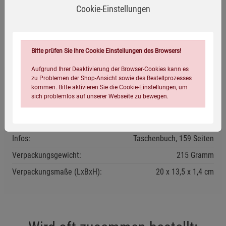
Cookie-Einstellungen
Haustür schaffen können.
»Kenntnisreich und mit leichter Feder geschrieben!«
WDR
Bitte prüfen Sie Ihre Cookie Einstellungen des Browsers!
Aufgrund Ihrer Deaktivierung der Browser-Cookies kann es
zu Problemen der Shop-Ansicht sowie des Bestellprozesses
Eigenschaften
kommen. Bitte aktivieren Sie die Cookie-Einstellungen, um
sich problemlos auf unserer Webseite zu bewegen.
Verlag / Herausgeber:
DuMont
ISBN-13:
9783832164478
Infos:
Taschenbuch, 159 Seiten
Verpackungsgewicht:
215 Gramm
Verpackungsmaße (LxBxH):
20
13,5
1,4
cm
Einstellungen speichern für die Gruppe
Einstellungen speichern für die Gruppe
Einstellungen speichern für die Gruppe
Zurück
Einwilligung nicht erteilen