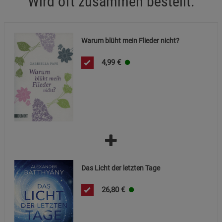
Wird oft zusammen bestellt:
Notwendige Cookies (5)
Beschreibung Notwendige Cookies
Warum blüht mein Flieder nicht?
Cookie-Informationen
anzeigen
4,99
€
Statistik Cookies (1)
Statistik Cookies
Beschreibung Statistik Cookies
Cookie-Informationen
anzeigen
Marketing Cookies (3)
Marketing Cookies
Beschreibung Marketing Cookies
Das Licht der letzten Tage
Cookie-Informationen
anzeigen
26,80
€
Datenschutzerklärung
Impressum